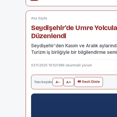
Ana Sayfa
Seydişehir'de Umre Yolcular
Düzenlendi
Seydişehir'den Kasım ve Aralık ayların
Turizm iş birliğiyle bir bilgilendirme sem
03.11.2025 10:52
1389 okunma
0 yorum
🔊 Sesli Dinle
Yazı boyutu
A−
A+