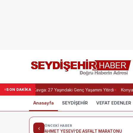
SON DAKİKA
kanında Kanlı Kavga: 27 Yaşındaki Genç Yaşamını Yitirdi
Konya-An
Anasayfa
SEYDİŞEHİR
VEFAT EDENLER
ÖNCEKI HABER
‹
AHMET YESEVİ’DE ASFALT MARATONU