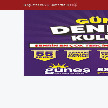
8 Ağustos 2026, Cumartesi
💵
💶
🥇