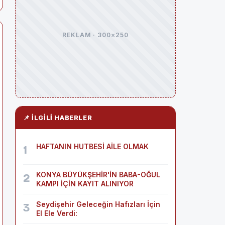
REKLAM · 300×250
📌 İLGILI HABERLER
HAFTANIN HUTBESİ AİLE OLMAK
1
KONYA BÜYÜKŞEHİR'İN BABA-OĞUL
2
KAMPI İÇİN KAYIT ALINIYOR
Seydişehir Geleceğin Hafızları İçin
3
El Ele Verdi: