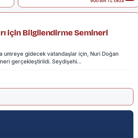
900 bin TL ceza
ı için Bilgilendirme Semineri
da umreye gidecek vatandaşlar için, Nuri Doğan
ineri gerçekleştirildi. Seydişehi…