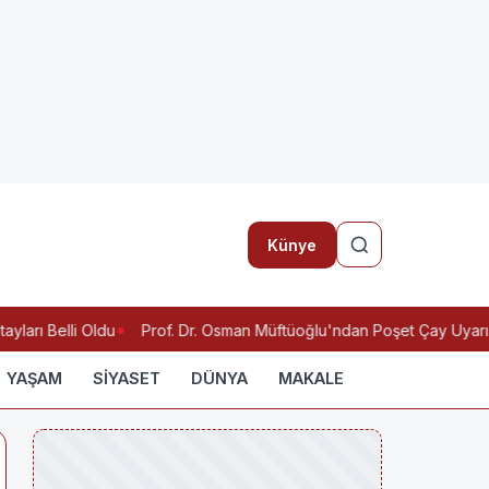
Künye
arı Belli Oldu
Prof. Dr. Osman Müftüoğlu'ndan Poşet Çay Uyarısı: 
YAŞAM
SİYASET
DÜNYA
MAKALE