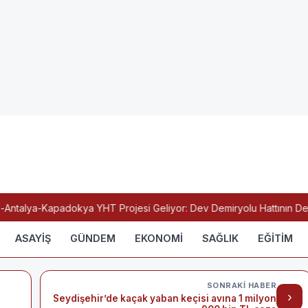
talya-Kapadokya YHT Projesi Geliyor: Dev Demiryolu Hattının Detayl
ASAYİŞ
GÜNDEM
EKONOMİ
SAĞLIK
EĞİTİM
SONRAKI HABER
›
Seydişehir’de kaçak yaban keçisi avına 1 milyon