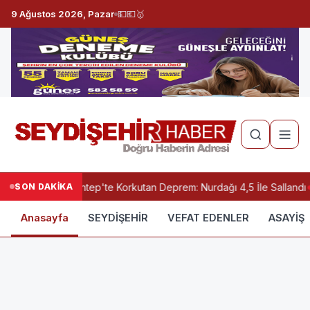
9 Ağustos 2026, Pazar
💵
💶
🥇
SON DAKİKA
Gaziantep'te Korkutan Deprem: Nurdağı 4,5 İle Sallandı
Anasayfa
SEYDİŞEHİR
VEFAT EDENLER
ASAYİŞ