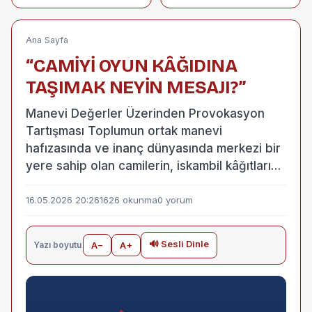
TÜRBELERİ'NİN
ve kızı öldü, baba
RESTORASYONU
ağır yaralı
İLE TARİHE IŞIK
TUTACAĞIZ"
Ana Sayfa
“CAMİYİ OYUN KÂĞIDINA
TAŞIMAK NEYİN MESAJI?”
Manevi Değerler Üzerinden Provokasyon
Tartışması Toplumun ortak manevi
hafızasında ve inanç dünyasında merkezi bir
yere sahip olan camilerin, iskambil kâğıtları…
16.05.2026 20:26
1626 okunma
0 yorum
🔊 Sesli Dinle
Yazı boyutu
A−
A+