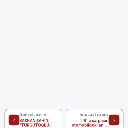
ÖNCEKI HABER
SONRAKI HABER
‹
›
BAŞKAN ŞAHİN:
TIR'la çarpışan
"TURGUTOĞLU
otomobildeki anne