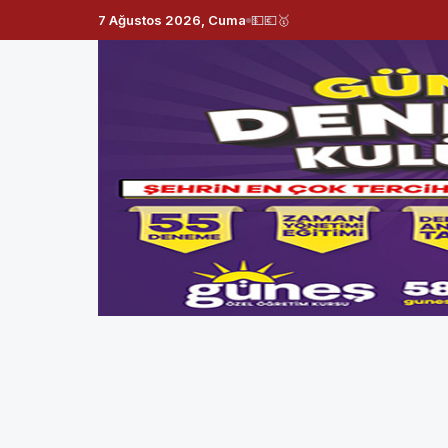
7 Ağustos 2026, Cuma
💵
💶
🥇