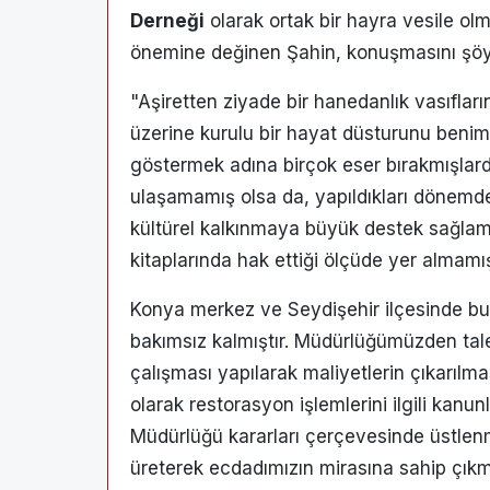
Derneği
olarak ortak bir hayra vesile olma
önemine değinen Şahin, konuşmasını şöy
"Aşiretten ziyade bir hanedanlık vasıfların
üzerine kurulu bir hayat düsturunu benims
göstermek adına birçok eser bırakmışlar
ulaşamamış olsa da, yapıldıkları dönemde
kültürel kalkınmaya büyük destek sağlamı
kitaplarında hak ettiği ölçüde yer almamış
Konya merkez ve Seydişehir ilçesinde b
bakımsız kalmıştır. Müdürlüğümüzden talebi
çalışması yapılarak maliyetlerin çıkarılm
olarak restorasyon işlemlerini ilgili kanu
Müdürlüğü kararları çerçevesinde üstlen
üreterek ecdadımızın mirasına sahip çıkma