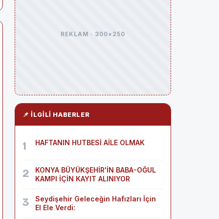
REKLAM · 300×250
📌 İLGILI HABERLER
HAFTANIN HUTBESİ AİLE OLMAK
1
KONYA BÜYÜKŞEHİR'İN BABA-OĞUL
2
KAMPI İÇİN KAYIT ALINIYOR
Seydişehir Geleceğin Hafızları İçin
3
El Ele Verdi: