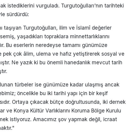
k istediklerini vurguladı. Turgutoğulları'nın tarihteki
le sürdürdü:
ı taşıyan Turgutoğulları, ilim ve İslamî değerler
emiş, yaşadıkları topraklara minnettarlıklarını
dır. Bu eserlerin neredeyse tamamı günümüze
 pek çok âlim, ulema ve hafız yetiştirerek sosyal ve
ştır. Ne yazık ki bu önemli hanedanlık mevcut tarih
tır.
ulunan türbeler ise günümüze kadar ulaşmış ancak
miz; öncelikle bu iki tarihi yapı için bir keşif
asıdır. Ortaya çıkacak bütçe doğrultusunda, iki dernek
nlar ve Konya Kültür Varlıklarını Koruma Bölge Kurulu
mek istiyoruz. Amacımız şov yapmak değil, icraat
ktır."