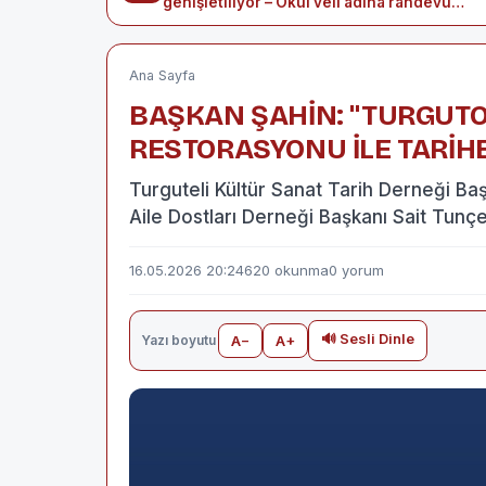
genişletiliyor – Okul veli adına randevu
oluşturabilecek
Ana Sayfa
BAŞKAN ŞAHİN: "TURGUTO
RESTORASYONU İLE TARİHE
Turguteli Kültür Sanat Tarih Derneği B
Aile Dostları Derneği Başkanı Sait Tunçe
16.05.2026 20:24
620 okunma
0 yorum
🔊 Sesli Dinle
Yazı boyutu
A−
A+