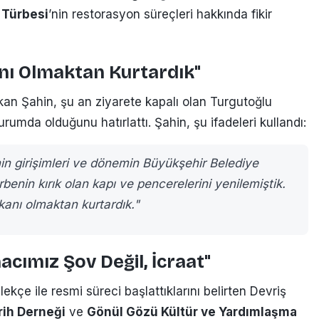
 Türbesi
’nin restorasyon süreçleri hakkında fikir
anı Olmaktan Kurtardık"
kan Şahin, şu an ziyarete kapalı olan Turgutoğlu
umda olduğunu hatırlattı. Şahin, şu ifadeleri kullandı:
nin girişimleri ve dönemin Büyükşehir Belediye
ürbenin kırık olan kapı ve pencerelerini yenilemiştik.
ekanı olmaktan kurtardık."
macımız Şov Değil, İcraat"
ekçe ile resmi süreci başlattıklarını belirten Devriş
rih Derneği
ve
Gönül Gözü Kültür ve Yardımlaşma