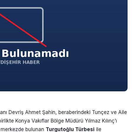
kanı Devriş Ahmet Şahin, beraberindeki Tunçez ve Aile
irlikte Konya Vakıflar Bölge Müdürü Yılmaz Kılınç’ı
ya merkezde bulunan
Turgutoğlu Türbesi
ile