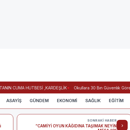
NIN CUMA HUTBESİ ,KARDEŞLİK
Okullara 30 Bın Güvenlık Görevl
ASAYİŞ
GÜNDEM
EKONOMİ
SAĞLIK
EĞİTİM
SONRAKI HABER
›
i
“CAMİYİ OYUN KÂĞIDINA TAŞIMAK NEYİN