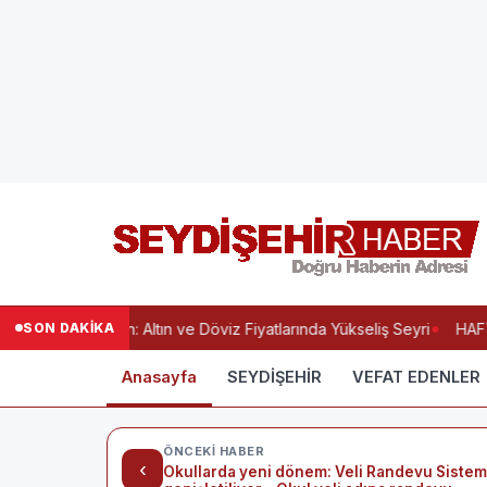
SON DAKİKA
da Hareketli Gün: Altın ve Döviz Fiyatlarında Yükseliş Seyri
HAFTA
Anasayfa
SEYDİŞEHİR
VEFAT EDENLER
ÖNCEKI HABER
‹
Okullarda yeni dönem: Veli Randevu Sistem