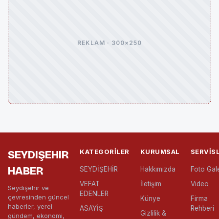
REKLAM · 300×250
KATEGORILER
KURUMSAL
SERVIS
SEYDIŞEHIR
HABER
SEYDİŞEHİR
Hakkımızda
Foto Gale
VEFAT
İletişim
Video
Seydişehir ve
EDENLER
çevresinden güncel
Künye
Firma
haberler, yerel
ASAYİŞ
Rehberi
Gizlilik &
gündem, ekonomi,