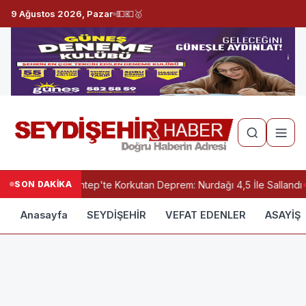
9 Ağustos 2026, Pazar
💵
💶
🥇
SON DAKİKA
Gaziantep'te Korkutan Deprem: Nurdağı 4,5 İle Sallandı
Anasayfa
SEYDİŞEHİR
VEFAT EDENLER
ASAYİŞ