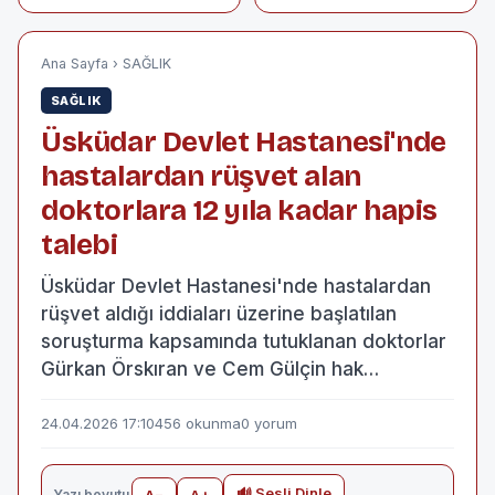
Kesintisiz Isınma
Mezunlar Küçük
Deneyimi
Şehirleri Terk mi
Ediyor?
Ana Sayfa
›
SAĞLIK
SAĞLIK
Üsküdar Devlet Hastanesi'nde
hastalardan rüşvet alan
doktorlara 12 yıla kadar hapis
talebi
Üsküdar Devlet Hastanesi'nde hastalardan
rüşvet aldığı iddiaları üzerine başlatılan
soruşturma kapsamında tutuklanan doktorlar
Gürkan Örskıran ve Cem Gülçin hak…
24.04.2026 17:10
456 okunma
0 yorum
🔊 Sesli Dinle
Yazı boyutu
A−
A+