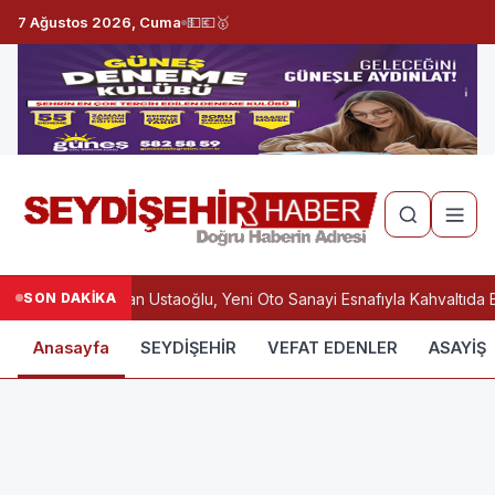
7 Ağustos 2026, Cuma
💵
💶
🥇
SON DAKİKA
Başkan Ustaoğlu, Yeni Oto Sanayi Esnafıyla Kahvaltıda 
Anasayfa
SEYDİŞEHİR
VEFAT EDENLER
ASAYİŞ