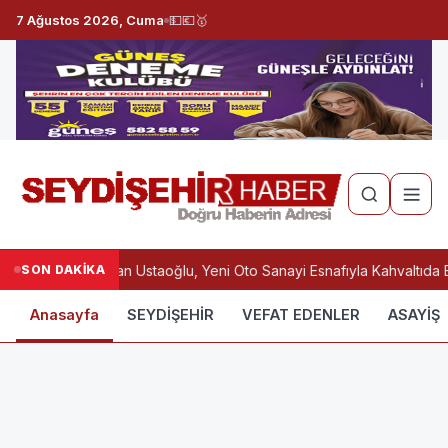
7 Ağustos 2026, Cuma
💵
💶
🥇
SON DAKİKA
Başkan Ustaoğlu, Yeni Oto Sanayi Esnafıyla Kahvaltıda 
Anasayfa
SEYDİŞEHİR
VEFAT EDENLER
ASAYİŞ