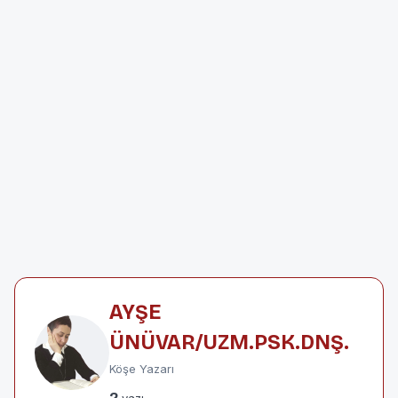
AYŞE
ÜNÜVAR/UZM.PSK.DNŞ.
Köşe Yazarı
2
yazı