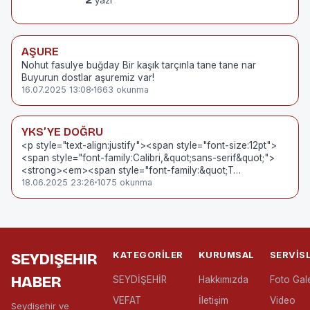
AŞURE
Nohut fasulye buğday Bir kaşık tarçınla tane tane nar
Buyurun dostlar aşuremiz var!
16.07.2025 13:08
1663 okunma
YKS’YE DOĞRU
<p style="text-align:justify"><span style="font-size:12pt">
<span style="font-family:Calibri,&quot;sans-serif&quot;">
<strong><em><span style="font-family:&quot;T…
18.06.2025 23:26
1075 okunma
KATEGORILER
KURUMSAL
SERVIS
SEYDIŞEHIR
HABER
SEYDİŞEHİR
Hakkımızda
Foto Gale
VEFAT
İletişim
Video
Seydişehir ve