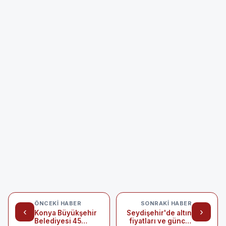
ÖNCEKI HABER
SONRAKI HABER
‹
›
Konya Büyükşehir
Seydişehir'de altın
Belediyesi 45
fiyatları ve güncel