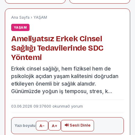
Vatman Adayı
döviz kurları 3
Alacak
Haziran 2026
Ana Sayfa
›
YAŞAM
YAŞAM
Ameliyatsız Erkek Cinsel
Sağlığı Tedavilerinde SDC
Yöntemi
Erkek cinsel sağlığı, hem fiziksel hem de
psikolojik açıdan yaşam kalitesini doğrudan
etkileyen önemli bir sağlık alanıdır.
Günümüzde yoğun iş temposu, stres, k…
03.06.2026 09:37
600 okunma
0 yorum
🔊 Sesli Dinle
Yazı boyutu
A−
A+