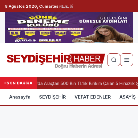
8 Ağustos 2026, Cumartesi
💵
💶
🥇
SON DAKİKA
Konya’da Araçtan 500 Bin TL’lik Birikim Çalan 5 Hırsızlık 
Anasayfa
SEYDİŞEHİR
VEFAT EDENLER
ASAYİŞ