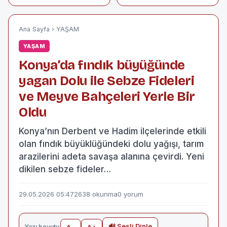
Dönümü Coşkuyla
Pala Hayatını
Kutlanacak
Kaybetti
Ana Sayfa
›
YAŞAM
YAŞAM
Konya’da fındık büyüğünde
yagan Dolu ile Sebze Fideleri
ve Meyve Bahçeleri Yerle Bir
Oldu
Konya’nın Derbent ve Hadim ilçelerinde etkili
olan fındık büyüklüğündeki dolu yağışı, tarım
arazilerini adeta savaşa alanına çevirdi. Yeni
dikilen sebze fideler…
29.05.2026 05:47
2638 okunma
0 yorum
🔊 Sesli Dinle
Yazı boyutu
A−
A+