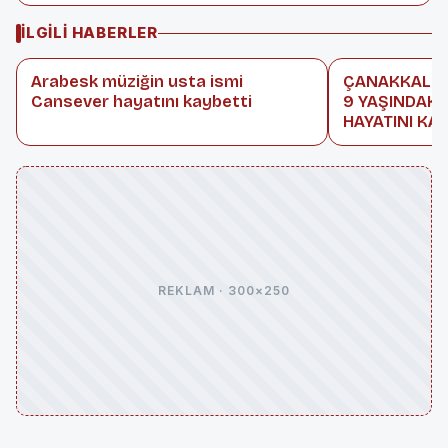
İLGILI HABERLER
Arabesk müziğin usta ismi
ÇANAKKALE’D
Cansever hayatını kaybetti
9 YAŞINDAKİ
HAYATINI KA
REKLAM · 300×250