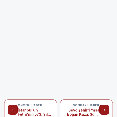
ÖNCEKI HABER
SONRAKI HABER
‹
›
İstanbul’un
Seydişehir’i Yasa
Fethi’nin 573. Yıl
Boğan Kaza: Sude