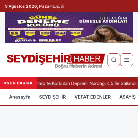
9 Ağustos 2026, Pazar
💵
💶
🥇
SON DAKİKA
Gaziantep'te Korkutan Deprem: Nurdağı 4,5 İle Sallandı
Anasayfa
SEYDİŞEHİR
VEFAT EDENLER
ASAYİŞ