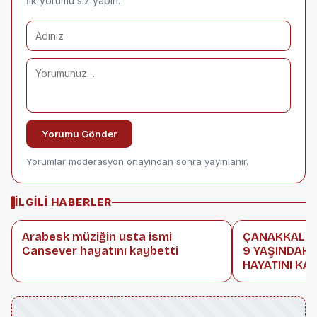
İlk yorumu siz yapın.
Yorumu Gönder
Yorumlar moderasyon onayından sonra yayınlanır.
İLGILI HABERLER
Arabesk müziğin usta ismi
ÇANAKKALE’D
Cansever hayatını kaybetti
9 YAŞINDAKİ
HAYATINI KA