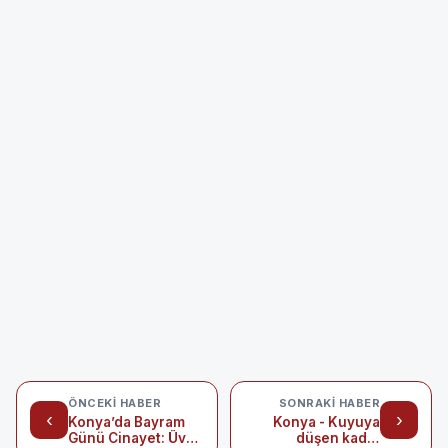
ÖNCEKI HABER
SONRAKI HABER
‹
›
Konya’da Bayram
Konya - Kuyuya
Günü Cinayet: Üvey
düşen kadın