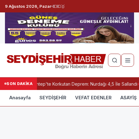
9 Ağustos 2026, Pazar
💵
💶
🥇
SON DAKİKA
Gaziantep'te Korkutan Deprem: Nurdağı 4,5 İle Sallandı
Anasayfa
SEYDİŞEHİR
VEFAT EDENLER
ASAYİŞ