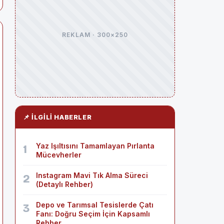
REKLAM · 300×250
📌 İLGILI HABERLER
Yaz Işıltısını Tamamlayan Pırlanta
1
Mücevherler
Instagram Mavi Tık Alma Süreci
2
(Detaylı Rehber)
Depo ve Tarımsal Tesislerde Çatı
3
Fanı: Doğru Seçim İçin Kapsamlı
Rehber