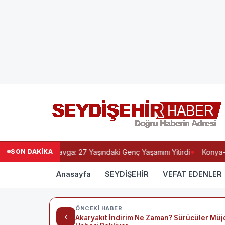
SON DAKİKA
anında Kanlı Kavga: 27 Yaşındaki Genç Yaşamını Yitirdi
Konya-An
Anasayfa
SEYDİŞEHİR
VEFAT EDENLER
ÖNCEKI HABER
‹
Akaryakıt İndirim Ne Zaman? Sürücüler Müj