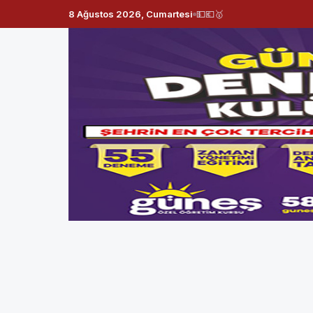
8 Ağustos 2026, Cumartesi
💵
💶
🥇