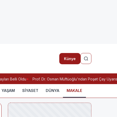
Künye
rı Belli Oldu
Prof. Dr. Osman Müftüoğlu'ndan Poşet Çay Uyarısı: M
YAŞAM
SİYASET
DÜNYA
MAKALE