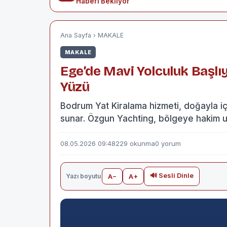
Haberi Bekliyor
Ana Sayfa
›
MAKALE
MAKALE
Ege’de Mavi Yolculuk Başlı
Yüzü
Bodrum Yat Kiralama hizmeti, doğayla iç i
sunar. Özgun Yachting, bölgeye hakim u
08.05.2026 09:48
229 okunma
0 yorum
🔊 Sesli Dinle
Yazı boyutu
A−
A+