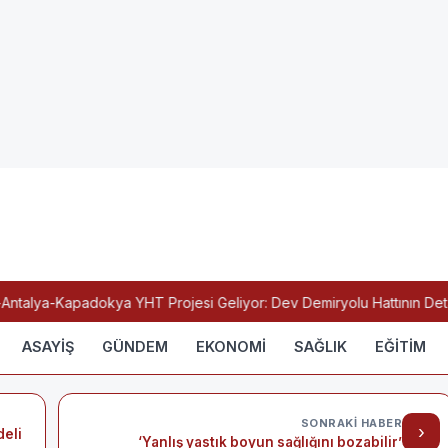
talya-Kapadokya YHT Projesi Geliyor: Dev Demiryolu Hattının Detayla
ASAYİŞ
GÜNDEM
EKONOMİ
SAĞLIK
EĞİTİM
SONRAKI HABER
›
deli
‘Yanlış yastık boyun sağlığını bozabilir’