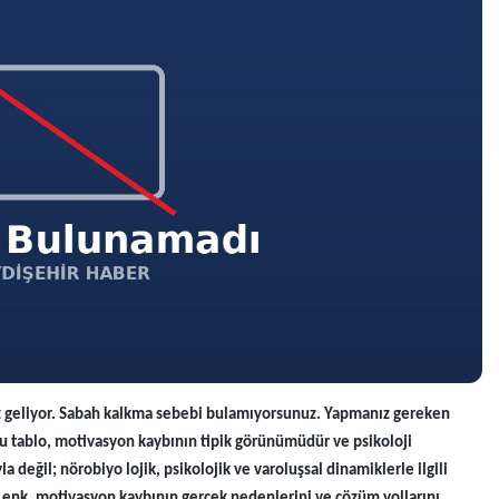
ız geliyor. Sabah kalkma sebebi bulamıyorsunuz. Yapmanız gereken
u tablo, motivasyon kaybının tipik görünümüdür ve psikoloji
a değil; nörobiyo lojik, psikolojik ve varoluşsal dinamiklerle ilgili
Lenk, motivasyon kaybının gerçek nedenlerini ve çözüm yollarını