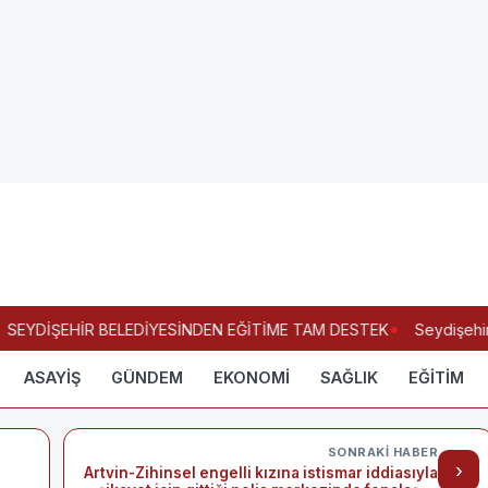
EYDİŞEHİR BELEDİYESİNDEN EĞİTİME TAM DESTEK
Seydişehir Pi
ASAYİŞ
GÜNDEM
EKONOMİ
SAĞLIK
EĞİTİM
SONRAKI HABER
›
Artvin-Zihinsel engelli kızına istismar iddiasıyla