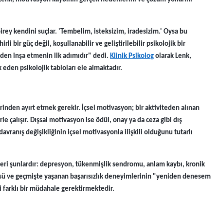
ey kendini suçlar. 'Tembelim, isteksizim, iradesizim.' Oysa bu
 bir güç değil, koşullanabilir ve geliştirilebilir psikolojik bir
den inşa etmenin ilk adımıdır" dedi.
Klinik Psikolog
olarak Lenk,
 eden psikolojik tabloları ele almaktadır.
inden ayırt etmek gerekir. İçsel motivasyon; bir aktiviteden alınan
 çalışır. Dışsal motivasyon ise ödül, onay ya da ceza gibi dış
 davranış değişikliğinin içsel motivasyonla ilişkili olduğunu tutarlı
eri şunlardır: depresyon, tükenmişlik sendromu, anlam kaybı, kronik
ü ve geçmişte yaşanan başarısızlık deneyimlerinin "yeniden denesem
 farklı bir müdahale gerektirmektedir.