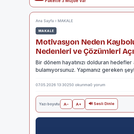
Pakette 3 Müjde Var
Ana Sayfa
›
MAKALE
MAKALE
Motivasyon Neden Kaybolu
Nedenleri ve Çözümleri Açı
Bir dönem hayatınızı dolduran hedefler 
bulamıyorsunuz. Yapmanız gereken şeyl
07.05.2026 13:30
250 okunma
0 yorum
🔊 Sesli Dinle
Yazı boyutu
A−
A+