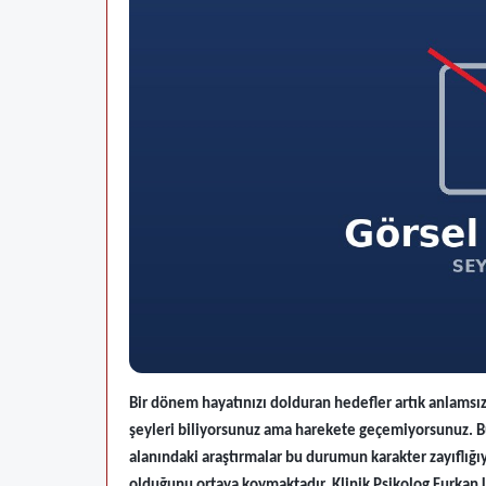
Bir dönem hayatınızı dolduran hedefler artık anlams
şeyleri biliyorsunuz ama harekete geçemiyorsunuz. B
alanındaki araştırmalar bu durumun karakter zayıflığıyl
olduğunu ortaya koymaktadır. Klinik Psikolog Furkan 