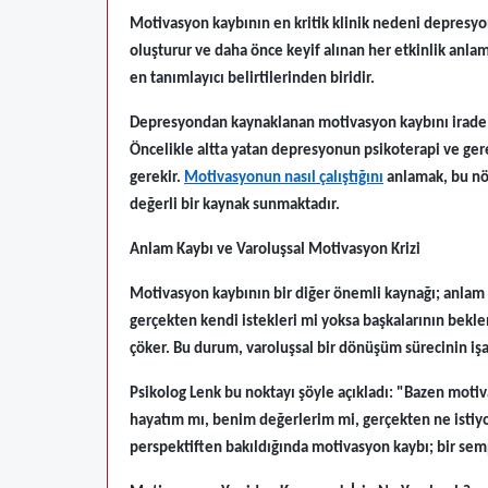
Motivasyon kaybının en kritik klinik nedeni depresy
oluşturur ve daha önce keyif alınan her etkinlik anla
en tanımlayıcı belirtilerinden biridir.
Depresyondan kaynaklanan motivasyon kaybını irade g
Öncelikle altta yatan depresyonun psikoterapi ve gere
gerekir.
Motivasyonun nasıl çalıştığını
anlamak, bu nö
değerli bir kaynak sunmaktadır.
Anlam Kaybı ve Varoluşsal Motivasyon Krizi
Motivasyon kaybının bir diğer önemli kaynağı; anlam kr
gerçekten kendi istekleri mi yoksa başkalarının bek
çöker. Bu durum, varoluşsal bir dönüşüm sürecinin işar
Psikolog Lenk bu noktayı şöyle açıkladı: "Bazen motiv
hayatım mı, benim değerlerim mi, gerçekten ne istiy
perspektiften bakıldığında motivasyon kaybı; bir semp