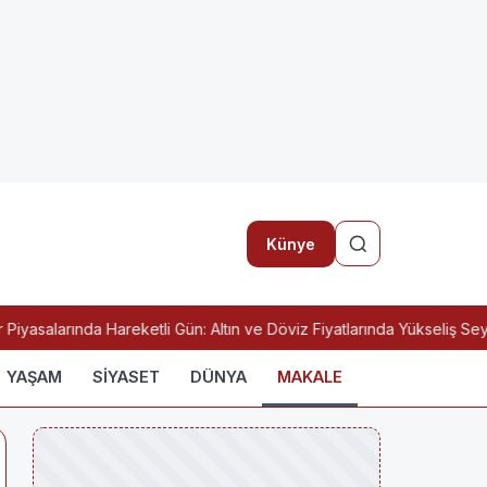
Künye
yasalarında Hareketli Gün: Altın ve Döviz Fiyatlarında Yükseliş Seyri
YAŞAM
SİYASET
DÜNYA
MAKALE