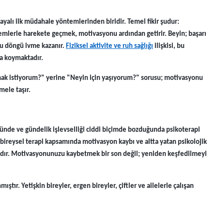
yalı ilk müdahale yöntemlerinden biridir. Temel fikir şudur:
mlerle harekete geçmek, motivasyonu ardından getirir. Beyin; başarı
bu döngü ivme kazanır.
Fiziksel aktivite ve ruh sağlığı
ilişkisi, bu
ya koymaktadır.
mak istiyorum?" yerine "Neyin için yaşıyorum?" sorusu; motivasyonu
mele taşır.
ünde ve gündelik işlevselliği ciddi biçimde bozduğunda psikoterapi
, bireysel terapi kapsamında motivasyon kaybı ve altta yatan psikolojik
adır. Motivasyonunuzu kaybetmek bir son değil; yeniden keşfedilmeyi
ıştır. Yetişkin bireyler, ergen bireyler, çiftler ve ailelerle çalışan