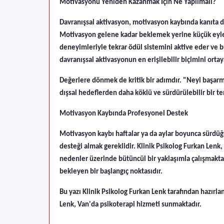
Motivasyonu Yeniden Kazanmak İçin Ne Yapılmalı?
Davranışsal aktivasyon, motivasyon kaybında kanıta da
Motivasyon gelene kadar beklemek yerine küçük eyle
deneyimleriyle tekrar ödül sistemini aktive eder ve 
davranışsal aktivasyonun en erişilebilir biçimini orta
Değerlere dönmek de kritik bir adımdır. "Neyi başar
dışsal hedeflerden daha köklü ve sürdürülebilir bir te
Motivasyon Kaybında Profesyonel Destek
Motivasyon kaybı haftalar ya da aylar boyunca sürdüğ
desteği almak gereklidir. Klinik Psikolog Furkan Lenk
nedenler üzerinde bütüncül bir yaklaşımla çalışmakt
bekleyen bir başlangıç noktasıdır.
Bu yazı Klinik Psikolog Furkan Lenk tarafından hazırlanm
Lenk, Van'da psikoterapi hizmeti sunmaktadır.