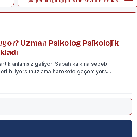
şikayet için gittiği polis merkezinde fenalaşan
anne öldü
yor? Uzman Psikolog Psikolojik
kladı
artık anlamsız geliyor. Sabah kalkma sebebi
eri biliyorsunuz ama harekete geçemiyors…