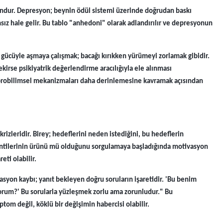
ondur. Depresyon; beynin ödül sistemi üzerinde doğrudan baskı
msız hale gelir. Bu tablo "anhedoni" olarak adlandırılır ve depresyonun
ücüyle aşmaya çalışmak; bacağı kırıkken yürümeyi zorlamak gibidir.
kirse psikiyatrik değerlendirme aracılığıyla ele alınması
robilimsel mekanizmaları daha derinlemesine kavramak açısından
izleridir. Birey; hedeflerini neden istediğini, bu hedeflerin
lentilerinin ürünü mü olduğunu sorgulamaya başladığında motivasyon
eti olabilir.
asyon kaybı; yanıt bekleyen doğru soruların işaretidir. 'Bu benim
orum?' Bu sorularla yüzleşmek zorlu ama zorunludur." Bu
tom değil, köklü bir değişimin habercisi olabilir.