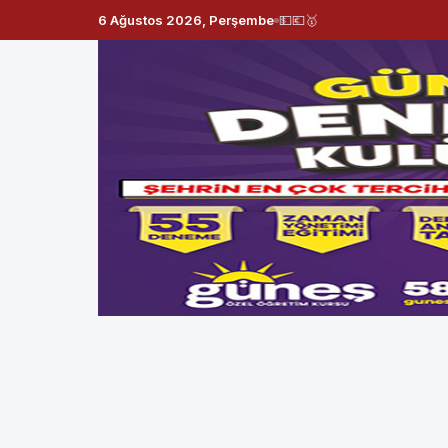
6 Ağustos 2026, Perşembe
💵
💶
🥇