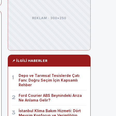
REKLAM · 300×250
📌 İLGILI HABERLER
Depo ve Tarımsal Tesislerde Çatı
1
Fanı: Doğru Seçim İçin Kapsamlı
Rehber
Ford Courier ABS Beynindeki Arıza
2
Ne Anlama Gelir?
İstanbul Klima Bakım Hizmeti: Dört
3
Mevsim Konforun ve Verimliliğin