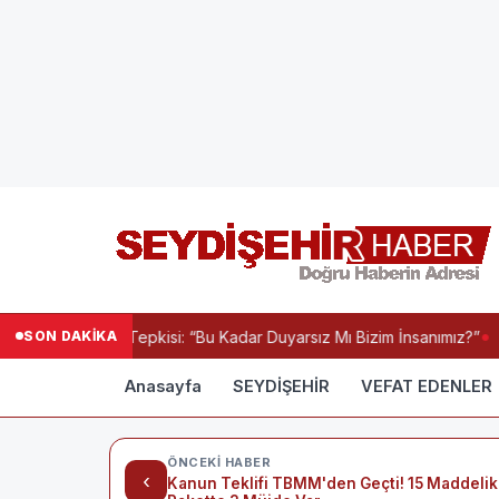
SON DAKİKA
evre Kirliliği Tepkisi: “Bu Kadar Duyarsız Mı Bizim İnsanımız?”
S
Anasayfa
SEYDİŞEHİR
VEFAT EDENLER
ÖNCEKI HABER
‹
Kanun Teklifi TBMM'den Geçti! 15 Maddelik