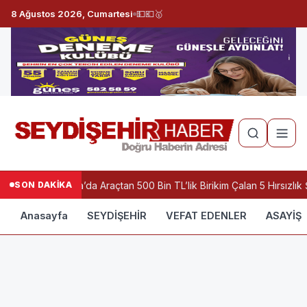
8 Ağustos 2026, Cumartesi
💵
💶
🥇
SON DAKİKA
Konya’da Araçtan 500 Bin TL’lik Birikim Çalan 5 Hırsızlık
Anasayfa
SEYDİŞEHİR
VEFAT EDENLER
ASAYİŞ