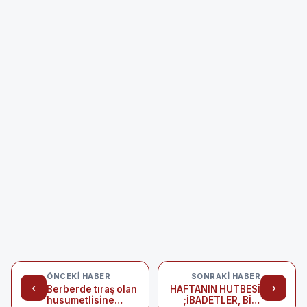
ÖNCEKI HABER
SONRAKI HABER
‹
›
Berberde tıraş olan
HAFTANIN HUTBESİ
husumetlisine
;İBADETLER, BİZİ