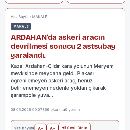
satırla saldırdı; 2
RABBİMİZE
kişinin yaralandığı
YAKINLAŞTIRIR
kavga anı kamerada
Ana Sayfa
›
MAKALE
MAKALE
ARDAHAN’da askeri aracın
devrilmesi sonucu 2 astsubay
yaralandı.
Kaza, Ardahan-Çıldır kara yolunun Meryem
mevkisinde meydana geldi. Plakası
öğrenilemeyen askeri araç, henüz
belirlenemeyen nedenle yoldan çıkarak
şarampole yuva…
08.05.2026 09:07
369 okunma
0 yorum
🔊 Sesli Dinle
Yazı boyutu
A−
A+