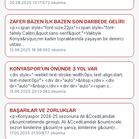
20.08.2025 13:17
572 okunma
ZAFER BAZEN İLK BAZEN SON DARBEDE GELİR!
<p><span style="font-size:22px"><span style="font-
family:Calibri,&quot;sans-serif&quot;">Vaktiyle
Konya&rsquo;nın kadim topraklarında yaşayan bir demirci
ustası…
12.08.2025 18:38
392 okunma
KONYASPOR’UN ÖNÜNDE 3 YOL VAR
<div style="-webkit-text-stroke-width:0px; text-align:start;
text-indent:0px"> <div dir="auto">&nbsp;</div> <div
dir="auto">&nbsp;</div> <div dir="auto"><span s…
15.06.2025 20:13
382 okunma
BAŞARILAR VE ZORLUKLAR
<p>Konyaspor 2024-25 sezonuna Ali &Ccedil;amdalı
y&ouml;netiminde girmişti. Ali &Ccedil;amdalı &ouml;nceki
sezon kimilerine g&ouml;re şansa, kimilerine g&ouml;r…
17.05.2025 21:50
877 okunma