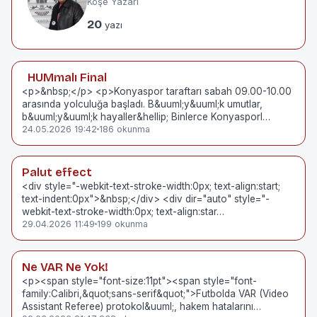
Köşe Yazarı
20
yazı
HUMmalı Final
<p>&nbsp;</p> <p>Konyaspor taraftarı sabah 09.00-10.00
arasında yolculuğa başladı. B&uuml;y&uuml;k umutlar,
b&uuml;y&uuml;k hayaller&hellip; Binlerce Konyasporl…
24.05.2026 19:42
186 okunma
Palut effect
<div style="-webkit-text-stroke-width:0px; text-align:start;
text-indent:0px">&nbsp;</div> <div dir="auto" style="-
webkit-text-stroke-width:0px; text-align:star…
29.04.2026 11:49
199 okunma
Ne VAR Ne Yok!
<p><span style="font-size:11pt"><span style="font-
family:Calibri,&quot;sans-serif&quot;">Futbolda VAR (Video
Assistant Referee) protokol&uuml;, hakem hatalarını…