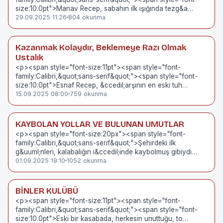
size:10.0pt">Manav Recep, sabahın ilk ışığında tezg&a…
29.09.2025 11:26
804 okunma
Kazanmak Kolaydır, Beklemeye Razı Olmak
Ustalık
<p><span style="font-size:11pt"><span style="font-
family:Calibri,&quot;sans-serif&quot;"><span style="font-
size:10.0pt">Esnaf Recep, &ccedil;arşının en eski tuh…
15.09.2025 08:00
759 okunma
KAYBOLAN YOLLAR VE BULUNAN UMUTLAR
<p><span style="font-size:20px"><span style="font-
family:Calibri,&quot;sans-serif&quot;">Şehirdeki ilk
g&uuml;nleri, kalabalığın i&ccedil;inde kaybolmuş gibiydi…
01.09.2025 19:10
1052 okunma
BİNLER KULÜBÜ
<p><span style="font-size:11pt"><span style="font-
family:Calibri,&quot;sans-serif&quot;"><span style="font-
size:10.0pt">Eski bir kasabada, herkesin unuttuğu, to…