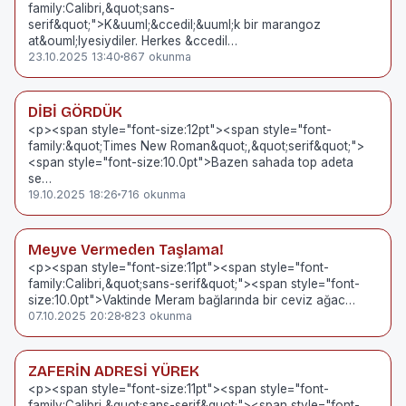
family:Calibri,&quot;sans-
serif&quot;">K&uuml;&ccedil;&uuml;k bir marangoz
at&ouml;lyesiydiler. Herkes &ccedil…
23.10.2025 13:40
867 okunma
DİBİ GÖRDÜK
<p><span style="font-size:12pt"><span style="font-
family:&quot;Times New Roman&quot;,&quot;serif&quot;">
<span style="font-size:10.0pt">Bazen sahada top adeta
se…
19.10.2025 18:26
716 okunma
Meyve Vermeden Taşlama!
<p><span style="font-size:11pt"><span style="font-
family:Calibri,&quot;sans-serif&quot;"><span style="font-
size:10.0pt">Vaktinde Meram bağlarında bir ceviz ağac…
07.10.2025 20:28
823 okunma
ZAFERİN ADRESİ YÜREK
<p><span style="font-size:11pt"><span style="font-
family:Calibri,&quot;sans-serif&quot;"><span style="font-