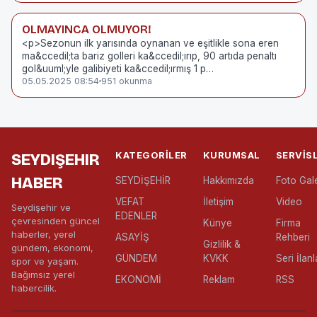
OLMAYINCA OLMUYOR!
<p>Sezonun ilk yarısında oynanan ve eşitlikle sona eren
ma&ccedil;ta bariz golleri ka&ccedil;ırıp, 90 artıda penaltı
gol&uuml;yle galibiyeti ka&ccedil;ırmış 1 p…
05.05.2025 08:54
951 okunma
KATEGORILER
KURUMSAL
SERVIS
SEYDIŞEHIR
HABER
SEYDİŞEHİR
Hakkımızda
Foto Gale
VEFAT
İletişim
Video
Seydişehir ve
EDENLER
çevresinden güncel
Künye
Firma
haberler, yerel
ASAYİŞ
Rehberi
Gizlilik &
gündem, ekonomi,
GÜNDEM
KVKK
Seri İlanl
spor ve yaşam.
Bağımsız yerel
EKONOMİ
Reklam
RSS
habercilik.