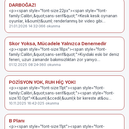
DARBOĞAZ!
<p><span style="font-size:22px"><span style="font-
family:Calibri,&quot;sans-serif&quot;">Kesik kesik oynanan
oyunlar, k&ouml;t&uuml; renderlanmış bir video gibi…
21.01.2026 14:32
366 okunma
Skor Yoksa, Mücadele Yalnızca Denemedir
<p><span style="font-size:18px"><span style="font-
family:Calibri,&quot;sans-serif&quot;">Kıyıdaki eski bir deniz
feneri, uzun zamandır bakımsızlıktan zor yanıyo…
01.12.2025 08:24
360 okunma
POZİSYON YOK, RUH HİÇ YOK!
<p><span style="font-size:11pt"><span style="font-
family:Calibri,&quot;sans-serif&quot;"><span style="font-
size:10.0pt">K&uuml;&ccedil;&uuml;k bir kereste at&ou…
10.11.2025 16:42
325 okunma
B Planı
<p><span style="font-size:11pt"><span style="font-