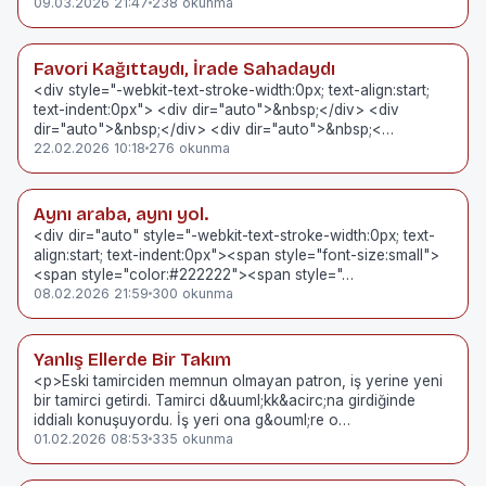
09.03.2026 21:47
238 okunma
Favori Kağıttaydı, İrade Sahadaydı
<div style="-webkit-text-stroke-width:0px; text-align:start;
text-indent:0px"> <div dir="auto">&nbsp;</div> <div
dir="auto">&nbsp;</div> <div dir="auto">&nbsp;<…
22.02.2026 10:18
276 okunma
Aynı araba, aynı yol.
<div dir="auto" style="-webkit-text-stroke-width:0px; text-
align:start; text-indent:0px"><span style="font-size:small">
<span style="color:#222222"><span style="…
08.02.2026 21:59
300 okunma
Yanlış Ellerde Bir Takım
<p>Eski tamirciden memnun olmayan patron, iş yerine yeni
bir tamirci getirdi. Tamirci d&uuml;kk&acirc;na girdiğinde
iddialı konuşuyordu. İş yeri ona g&ouml;re o…
01.02.2026 08:53
335 okunma