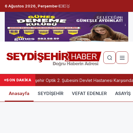
6 Ağustos 2026, Perşembe
💵
💶
🥇
SON DAKİKA
Seydişehir Optik 2. Şubesini Devlet Hastanesi Karşısınd
Anasayfa
SEYDİŞEHİR
VEFAT EDENLER
ASAYİŞ