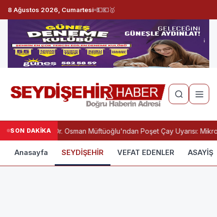
8 Ağustos 2026, Cumartesi
💵
💶
🥇
SON DAKİKA
Prof. Dr. Osman Müftüoğlu'ndan Poşet Çay Uyarısı: Mikrop
Anasayfa
SEYDİŞEHİR
VEFAT EDENLER
ASAYİŞ