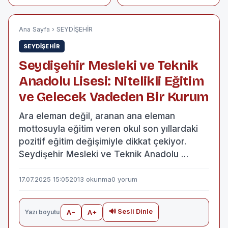
Göre Azaldı,
Haziran'da 2 Bin
433 Satış
Gerçekleşti
Ana Sayfa
›
SEYDİŞEHİR
SEYDİŞEHİR
Seydişehir Mesleki ve Teknik
Anadolu Lisesi: Nitelikli Eğitim
ve Gelecek Vadeden Bir Kurum
Ara eleman değil, aranan ana eleman
mottosuyla eğitim veren okul son yıllardaki
pozitif eğitim değişimiyle dikkat çekiyor.
Seydişehir Mesleki ve Teknik Anadolu …
17.07.2025 15:05
2013 okunma
0 yorum
🔊 Sesli Dinle
Yazı boyutu
A−
A+