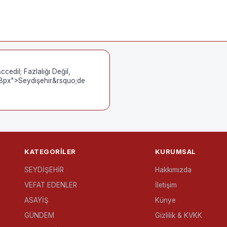
edil; Fazlalığı Değil,
18px">Seydişehir&rsquo;de
KATEGORILER
KURUMSAL
SEYDİŞEHİR
Hakkımızda
VEFAT EDENLER
İletişim
ASAYİŞ
Künye
GÜNDEM
Gizlilik & KVKK