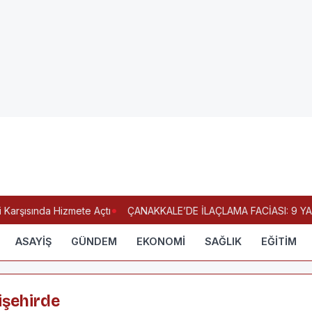
Karşısında Hizmete Açtı
ÇANAKKALE’DE İLAÇLAMA FACİASI: 9 YA
ASAYİŞ
GÜNDEM
EKONOMİ
SAĞLIK
EĞİTİM
işehirde