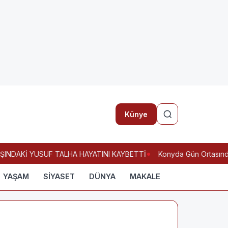
Künye
ŞINDAKİ YUSUF TALHA HAYATINI KAYBETTİ
Konyda Gün Ortasında 
YAŞAM
SİYASET
DÜNYA
MAKALE