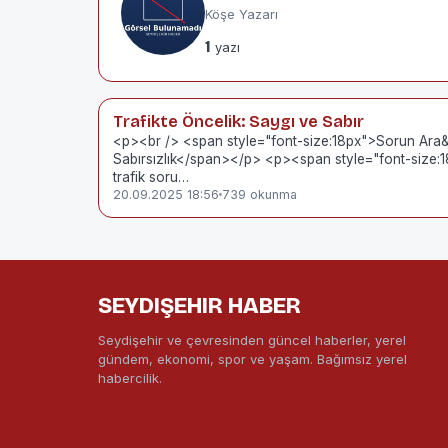
Köşe Yazarı
1
yazı
Trafikte Öncelik: Saygı ve Sabır
<p><br /> <span style="font-size:18px">Sorun Ara&cc
Sabırsızlık</span></p> <p><span style="font-size:
trafik soru…
20.09.2025 18:56
739 okunma
SEYDIŞEHIR HABER
Seydişehir ve çevresinden güncel haberler, yerel
gündem, ekonomi, spor ve yaşam. Bağımsız yerel
habercilik.