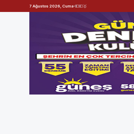
7 Ağustos 2026, Cuma
💵
💶
🥇