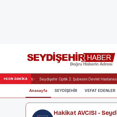
SON DAKİKA
it Yılmaz Vefat Etti
Seydişehir Optik 2. Şubesini Devlet Hastanesi 
Anasayfa
SEYDİŞEHİR
VEFAT EDENLER
Hakikat AVCISI - Seyd