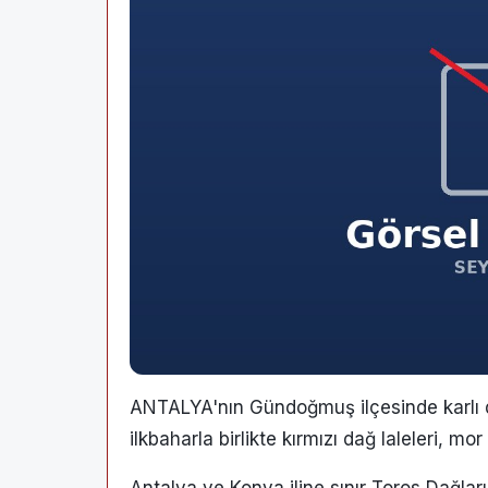
ANTALYA'nın Gündoğmuş ilçesinde karlı d
ilkbaharla birlikte kırmızı dağ laleleri, 
Antalya ve Konya iline sınır Toros Dağları