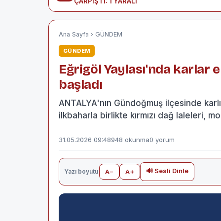
ÇARPIŞTI: 1 YARALI
Ana Sayfa
›
GÜNDEM
GÜNDEM
Eğrigöl Yaylası'nda karlar 
başladı
ANTALYA'nın Gündoğmuş ilçesinde karlı 
ilkbaharla birlikte kırmızı dağ laleleri,
31.05.2026 09:48
948 okunma
0 yorum
🔊 Sesli Dinle
Yazı boyutu
A−
A+