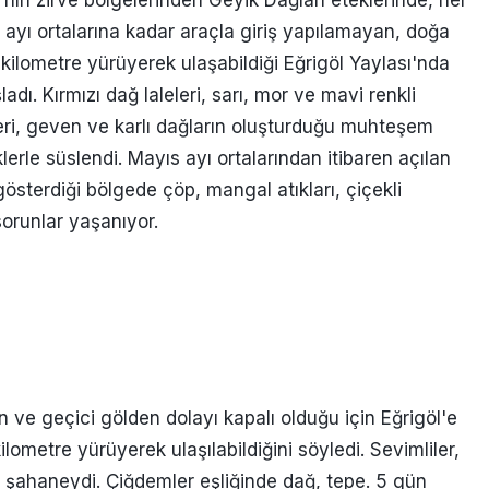
s ayı ortalarına kadar araçla giriş yapılamayan, doğa
 kilometre yürüyerek ulaşabildiği Eğrigöl Yaylası'nda
dı. Kırmızı dağ laleleri, sarı, mor ve mavi renkli
rleri, geven ve karlı dağların oluşturduğu muhteşem
lerle süslendi. Mayıs ayı ortalarından itibaren açılan
 gösterdiği bölgede çöp, mangal atıkları, çiçekli
 sorunlar yaşanıyor.
n ve geçici gölden dolayı kapalı olduğu için Eğrigöl'e
lometre yürüyerek ulaşılabildiğini söyledi. Sevimliler,
 şahaneydi. Çiğdemler eşliğinde dağ, tepe. 5 gün