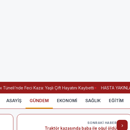
üneli’nde Feci Kaza: Yaşlı Çift Hayatını Kaybetti
HASTA YAKINLARI
ASAYİŞ
GÜNDEM
EKONOMİ
SAĞLIK
EĞİTİM
SONRAKI HABER
›
Traktör kazasında baba ile oğul öldü