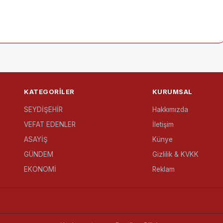
KATEGORILER
KURUMSAL
SEYDİŞEHİR
Hakkımızda
VEFAT EDENLER
İletişim
ASAYİŞ
Künye
GÜNDEM
Gizlilik & KVKK
EKONOMİ
Reklam