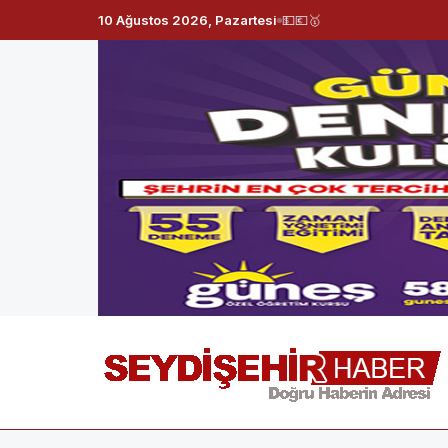
10 Ağustos 2026, Pazartesi
💵
💶
🥇