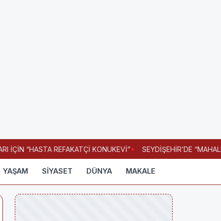
 İÇİN “HASTA REFAKATÇİ KONUKEVİ”
SEYDİŞEHİR’DE “MAHALLEM
YAŞAM
SİYASET
DÜNYA
MAKALE