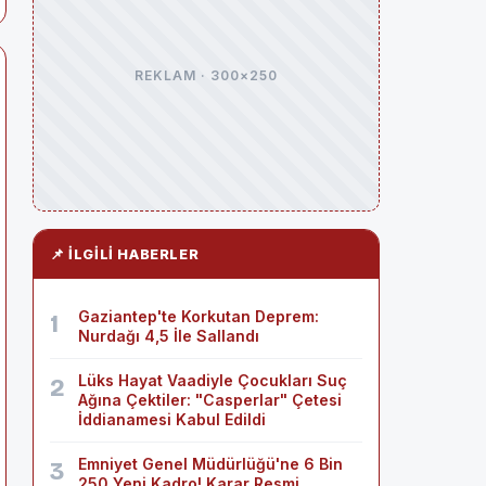
REKLAM · 300×250
📌 İLGILI HABERLER
Gaziantep'te Korkutan Deprem:
1
Nurdağı 4,5 İle Sallandı
Lüks Hayat Vaadiyle Çocukları Suç
2
Ağına Çektiler: "Casperlar" Çetesi
İddianamesi Kabul Edildi
Emniyet Genel Müdürlüğü'ne 6 Bin
3
250 Yeni Kadro! Karar Resmi