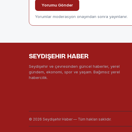
Yorumu Gönder
Yorumlar moderasyon onayından sonra yayınlanır.
SEYDIŞEHIR HABER
Seydişehir ve çevresinden güncel haberler, yerel
gündem, ekonomi, spor ve yaşam. Bağımsız yerel
habercilik.
© 2026 Seydişehir Haber — Tüm hakları saklıdır.