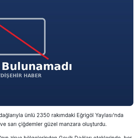
ağlarıyla ünlü 2350 rakımdaki Eğrigöl Yaylası'nda
mor ve sarı çiğdemler güzel manzara oluşturdu.
'nın zirve bölgelerinden Geyik Dağları eteklerinde, her