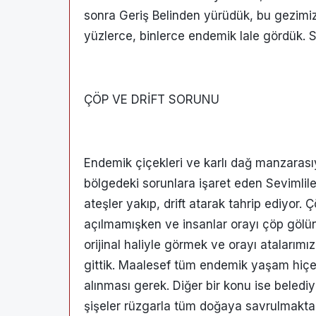
sonra Geriş Belinden yürüdük, bu gezimiz
yüzlerce, binlerce endemik lale gördük. S
ÇÖP VE DRİFT SORUNU
Endemik çiçekleri ve karlı dağ manzarasıyl
bölgedeki sorunlara işaret eden Sevimliler
ateşler yakıp, drift atarak tahrip ediyor. Ç
açılmamışken ve insanlar orayı çöp göl
orijinal haliyle görmek ve orayı atalarım
gittik. Maalesef tüm endemik yaşam hiçe 
alınması gerek. Diğer bir konu ise beledi
şişeler rüzgarla tüm doğaya savrulmakta