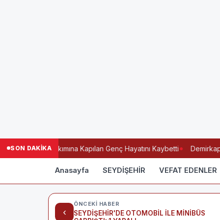
SON DAKİKA
lay: Elektrik Akımına Kapılan Genç Hayatını Kaybetti
Demirkapı T
Anasayfa
SEYDİŞEHİR
VEFAT EDENLER
ÖNCEKI HABER
‹
SEYDİŞEHİR'DE OTOMOBİL İLE MİNİBÜS