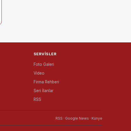
SERVISLER
Foto Galeri
Video
Firma Rehberi
Seri İlanlar
RSS
RSS · Google News · Künye