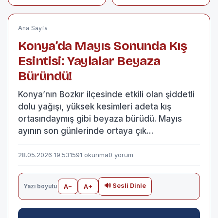
ölü, 1 yaralı
İsim Yazan
Kurbanlık Keçi Firar
Etti!
Ana Sayfa
Konya’da Mayıs Sonunda Kış
Esintisi: Yaylalar Beyaza
Büründü!
Konya’nın Bozkır ilçesinde etkili olan şiddetli
dolu yağışı, yüksek kesimleri adeta kış
ortasındaymış gibi beyaza bürüdü. Mayıs
ayının son günlerinde ortaya çık…
28.05.2026 19:53
1591 okunma
0 yorum
🔊 Sesli Dinle
Yazı boyutu
A−
A+