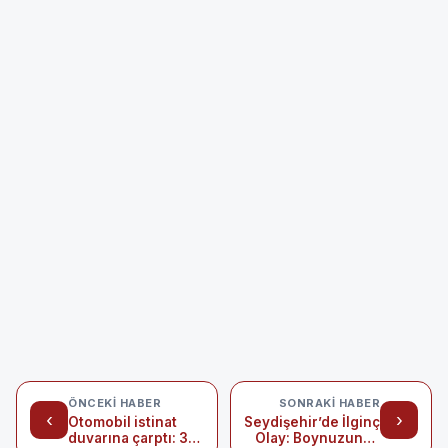
ÖNCEKI HABER
SONRAKI HABER
‹
›
Otomobil istinat
Seydişehir’de İlginç
duvarına çarptı: 3
Olay: Boynuzunda