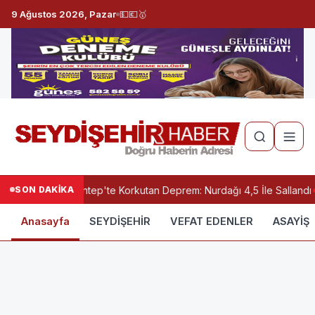
9 Ağustos 2026, Pazar
💵
💶
🥇
SON DAKİKA
Gaziantep'te Korkutan Deprem: Nurdağı 4,5 İle Sallandı
Anasayfa
SEYDİŞEHİR
VEFAT EDENLER
ASAYİŞ