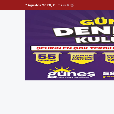
7 Ağustos 2026, Cuma
💵
💶
🥇