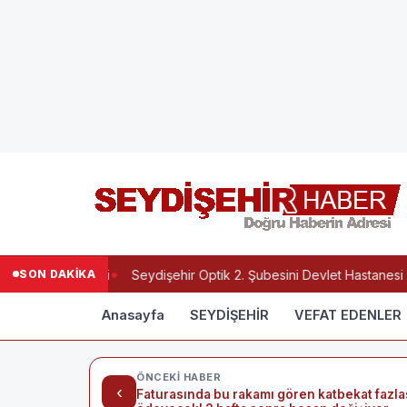
SON DAKİKA
 Yılmaz Vefat Etti
Seydişehir Optik 2. Şubesini Devlet Hastanesi Ka
Anasayfa
SEYDİŞEHİR
VEFAT EDENLER
ÖNCEKI HABER
‹
Faturasında bu rakamı gören katbekat fazla