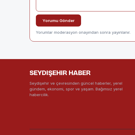
Yorumu Gönder
Yorumlar moderasyon onayından sonra yayınlanır.
SEYDIŞEHIR HABER
Seydişehir ve çevresinden güncel haberler, yerel
gündem, ekonomi, spor ve yaşam. Bağımsız yerel
habercilik.