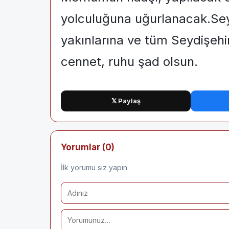
yolculuğuna uğurlanacak.Sey
yakınlarına ve tüm Seydişehir
cennet, ruhu şad olsun.
𝕏 Paylaş
Yorumlar (0)
İlk yorumu siz yapın.