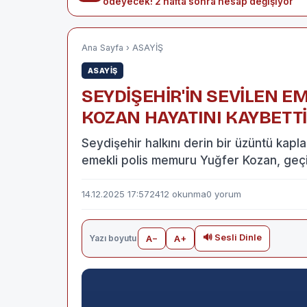
ödeyecek! 2 hafta sonra hesap değişiyor
Ana Sayfa
›
ASAYİŞ
ASAYİŞ
SEYDİŞEHİR'İN SEVİLEN 
KOZAN HAYATINI KAYBETTİ
Seydişehir halkını derin bir üzüntü kapla
emekli polis memuru Yuğfer Kozan, geçir
14.12.2025 17:57
2412 okunma
0 yorum
🔊 Sesli Dinle
Yazı boyutu
A−
A+