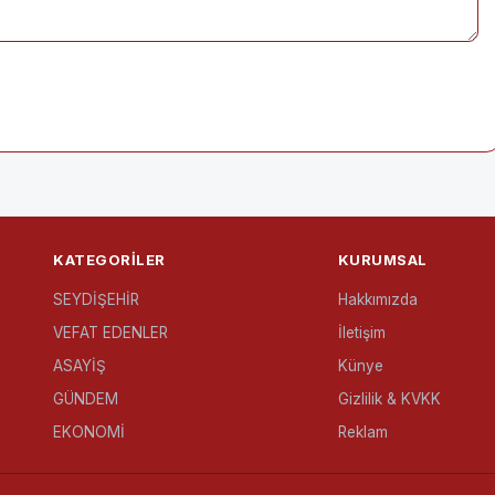
KATEGORILER
KURUMSAL
SEYDİŞEHİR
Hakkımızda
VEFAT EDENLER
İletişim
ASAYİŞ
Künye
GÜNDEM
Gizlilik & KVKK
EKONOMİ
Reklam