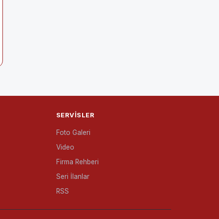
SERVISLER
Foto Galeri
Video
Firma Rehberi
Seri İlanlar
RSS