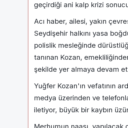
geçirdiği ani kalp krizi sonuc
Acı haber, ailesi, yakın çevr
Seydişehir halkını yasa boğd
polislik mesleğinde dürüstlüğü
tanınan Kozan, emekliliğinden
şekilde yer almaya devam et
Yuğfer Kozan'ın vefatının ard
medya üzerinden ve telefonla 
iletiyor, büyük bir kaybın üz
Merhumun naaşı, yapılacak o