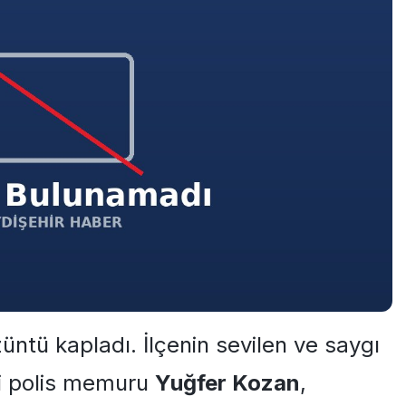
züntü kapladı. İlçenin sevilen ve saygı
li polis memuru
Yuğfer Kozan
,