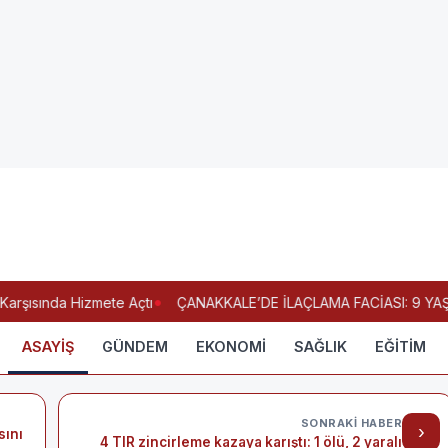
rşısında Hizmete Açtı
ÇANAKKALE’DE İLAÇLAMA FACİASI: 9 YAŞI
ASAYİŞ
GÜNDEM
EKONOMİ
SAĞLIK
EĞİTİM
SONRAKI HABER
›
sını
4 TIR zincirleme kazaya karıştı: 1 ölü, 2 yaralı