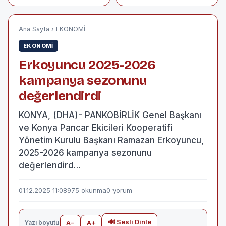
veren sosyal
aletleri tamir ediyor
medya fenomeni,
cinayet hükümlüsü
çıktı
Ana Sayfa
›
EKONOMİ
EKONOMİ
Erkoyuncu 2025-2026
kampanya sezonunu
değerlendirdi
KONYA, (DHA)- PANKOBİRLİK Genel Başkanı
ve Konya Pancar Ekicileri Kooperatifi
Yönetim Kurulu Başkanı Ramazan Erkoyuncu,
2025-2026 kampanya sezonunu
değerlendird…
01.12.2025 11:08
975 okunma
0 yorum
🔊 Sesli Dinle
Yazı boyutu
A−
A+