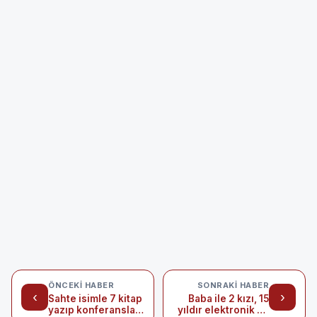
ÖNCEKI HABER
SONRAKI HABER
‹
›
Sahte isimle 7 kitap
Baba ile 2 kızı, 15
yazıp konferanslar
yıldır elektronik ev