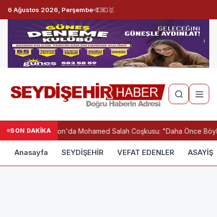
6 Ağustos 2026, Perşembe
💵
💶
🥇
SON DAKİKA
Trabzon'da Mohamed Salah Coşkusu: "Daha Önce Böyl
Anasayfa
SEYDİŞEHİR
VEFAT EDENLER
ASAYİŞ