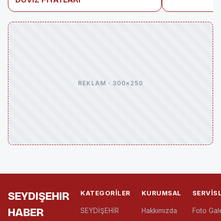
REKLAM · 300×250
KATEGORILER
KURUMSAL
SERVIS
SEYDIŞEHIR
HABER
SEYDİŞEHİR
Hakkımızda
Foto Gale