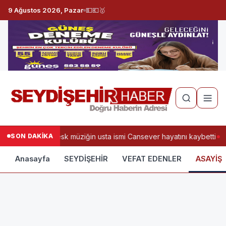
9 Ağustos 2026, Pazar
💵
💶
🥇
SON DAKİKA
Arabesk müziğin usta ismi Cansever hayatını kaybetti
Anasayfa
SEYDİŞEHİR
VEFAT EDENLER
ASAYİŞ