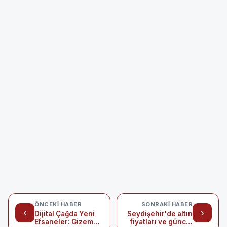
ÖNCEKI HABER
SONRAKI HABER
‹
›
Dijital Çağda Yeni
Seydişehir'de altın
Efsaneler: Gizem
fiyatları ve güncel