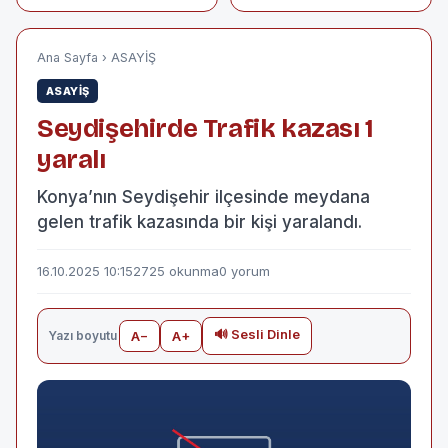
Ekonomisi ve Giden
döviz kurları 16
Gelmez Dağları
Ekim 2025
Ana Sayfa
›
ASAYİŞ
ASAYİŞ
Seydişehirde Trafik kazası 1
yaralı
Konya’nın Seydişehir ilçesinde meydana
gelen trafik kazasında bir kişi yaralandı.
16.10.2025 10:15
2725 okunma
0 yorum
🔊 Sesli Dinle
Yazı boyutu
A−
A+