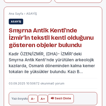
yolcu
önerisi
otobüsündeki 30
kişi yaralandı
Ana Sayfa
›
ASAYİŞ
ASAYİŞ
Smyrna Antik Kenti'nde
İzmir'in tekstil kenti olduğunu
gösteren objeler bulundu
Kadir ÖZEN/İZMİR, (DHA)- İZMİR'deki
Smyrna Antik Kenti'nde yürütülen arkeolojik
kazılarda, Osmanlı döneminden kalma kemer
tokaları ile yüksükler bulundu. Kazı B…
03.09.2025 10:50
672 okunma
0 yorum
🔊 Sesli Dinle
Yazı boyutu
A−
A+