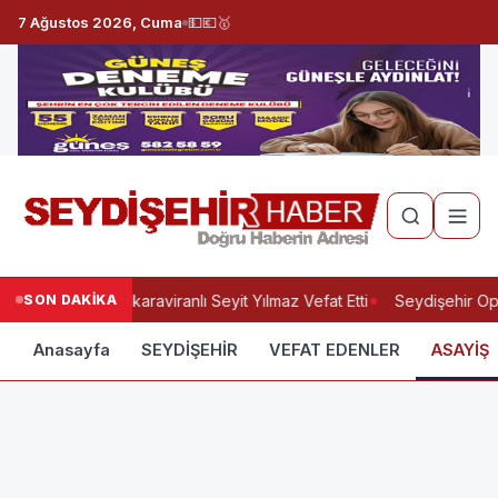
7 Ağustos 2026, Cuma
💵
💶
🥇
SON DAKİKA
Yukarıkaraviranlı Seyit Yılmaz Vefat Etti
Seydişehir Opt
Anasayfa
SEYDİŞEHİR
VEFAT EDENLER
ASAYİŞ