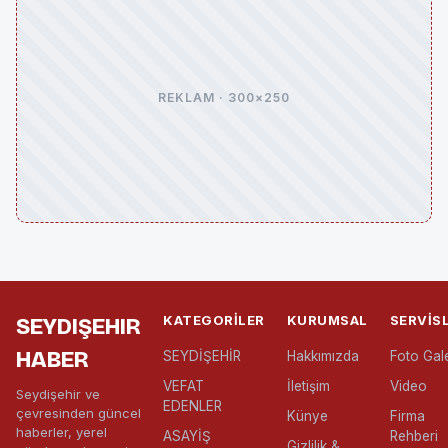
REKLAM · 300×250
KATEGORILER
KURUMSAL
SERVIS
SEYDIŞEHIR
HABER
SEYDİŞEHİR
Hakkımızda
Foto Gale
VEFAT
İletişim
Video
Seydişehir ve
EDENLER
çevresinden güncel
Künye
Firma
haberler, yerel
ASAYİŞ
Rehberi
Gizlilik &