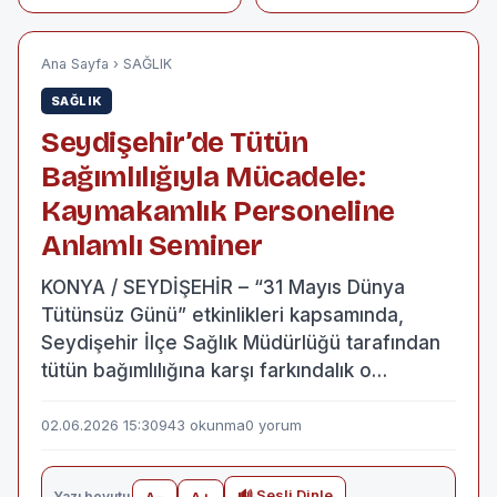
Sistemleri ve
500 metre ısrarı
Robotik Temizlikte
Teknik Deneyimi
Dijital Hizmetle
Ana Sayfa
›
SAĞLIK
Buluşturuyor
SAĞLIK
Seydişehir’de Tütün
Bağımlılığıyla Mücadele:
Kaymakamlık Personeline
Anlamlı Seminer
KONYA / SEYDİŞEHİR – “31 Mayıs Dünya
Tütünsüz Günü” etkinlikleri kapsamında,
Seydişehir İlçe Sağlık Müdürlüğü tarafından
tütün bağımlılığına karşı farkındalık o…
02.06.2026 15:30
943 okunma
0 yorum
🔊 Sesli Dinle
Yazı boyutu
A−
A+