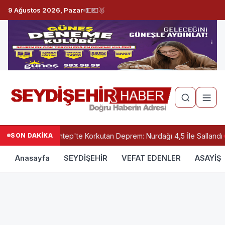
9 Ağustos 2026, Pazar
💵
💶
🥇
SON DAKİKA
Gaziantep'te Korkutan Deprem: Nurdağı 4,5 İle Sallandı
Anasayfa
SEYDİŞEHİR
VEFAT EDENLER
ASAYİŞ