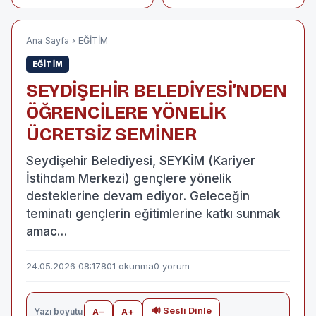
Deprem!
kapılıp, kaybolan
yeğenin cansız
bedenine ulaşıldı;
amca aranıyor
Ana Sayfa
›
EĞİTİM
EĞİTİM
SEYDİŞEHİR BELEDİYESİ’NDEN
ÖĞRENCİLERE YÖNELİK
ÜCRETSİZ SEMİNER
Seydişehir Belediyesi, SEYKİM (Kariyer
İstihdam Merkezi) gençlere yönelik
desteklerine devam ediyor. Geleceğin
teminatı gençlerin eğitimlerine katkı sunmak
amac…
24.05.2026 08:17
801 okunma
0 yorum
🔊 Sesli Dinle
Yazı boyutu
A−
A+