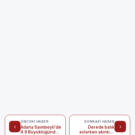
ÖNCEKI HABER
SONRAKI HABER
‹
›
Adana Saimbeyli'de
Derede balık
4.9 Büyüklüğünde
avlarken akıntıya