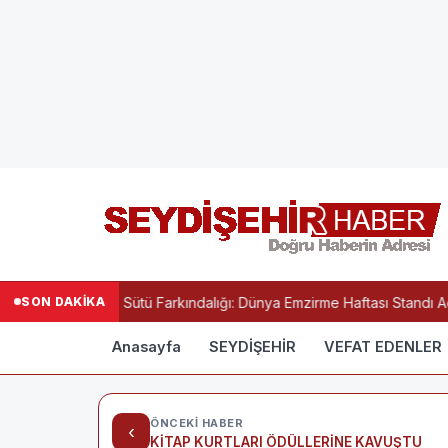
SON DAKİKA
tanesinde Anne Sütü Farkındalığı: Dünya Emzirme Haftası Standı Açıl
Anasayfa
SEYDİŞEHİR
VEFAT EDENLER
ÖNCEKI HABER
‹
KİTAP KURTLARI ÖDÜLLERİNE KAVUŞTU