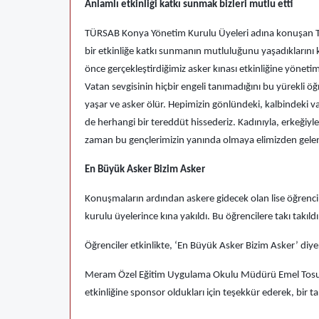
Anlamlı etkinliği katkı sunmak bizleri mutlu etti
TÜRSAB Konya Yönetim Kurulu Üyeleri adına konuşan T
bir etkinliğe katkı sunmanın mutluluğunu yaşadıklarını
önce gerçekleştirdiğimiz asker kınası etkinliğine yönet
Vatan sevgisinin hiçbir engeli tanımadığını bu yürekli ö
yaşar ve asker ölür. Hepimizin gönlündeki, kalbindeki va
de herhangi bir tereddüt hissederiz. Kadınıyla, erkeğiyle, 
zaman bu gençlerimizin yanında olmaya elimizden gel
En Büyük Asker Bizim Asker
Konuşmaların ardından askere gidecek olan lise öğrencil
kurulu üyelerince kına yakıldı. Bu öğrencilere takı takıld
Öğrenciler etkinlikte, ‘En Büyük Asker Bizim Asker’ diye
Meram Özel Eğitim Uygulama Okulu Müdürü Emel Tosun
etkinliğine sponsor oldukları için teşekkür ederek, bir ta