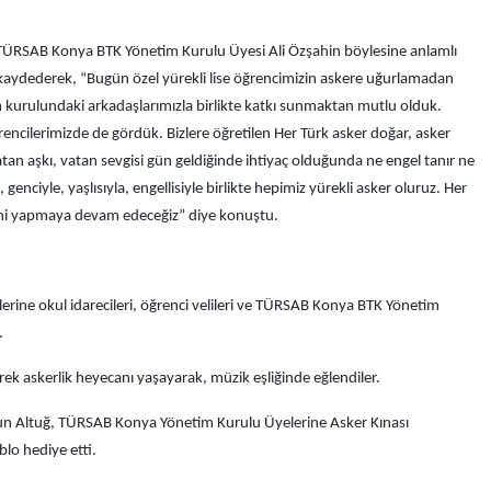
ÜRSAB Konya BTK Yönetim Kurulu Üyesi Ali Özşahin böylesine anlamlı
 kaydederek, “Bugün özel yürekli lise öğrencimizin askere uğurlamadan
im kurulundaki arkadaşlarımızla birlikte katkı sunmaktan mutlu olduk.
ğrencilerimizde de gördük. Bizlere öğretilen Her Türk asker doğar, asker
tan aşkı, vatan sevgisi gün geldiğinde ihtiyaç olduğunda ne engel tanır ne
genciyle, yaşlısıyla, engellisiyle birlikte hepimiz yürekli asker oluruz. Her
eni yapmaya devam edeceğiz” diye konuştu.
erine okul idarecileri, öğrenci velileri ve TÜRSAB Konya BTK Yönetim
ı.
rek askerlik heyecanı yaşayarak, müzik eşliğinde eğlendiler.
 Altuğ, TÜRSAB Konya Yönetim Kurulu Üyelerine Asker Kınası
blo hediye etti.