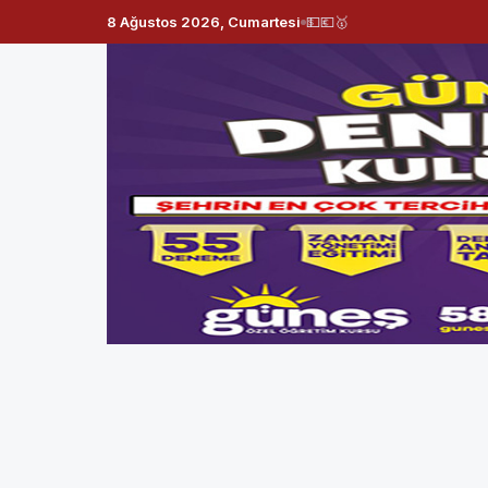
8 Ağustos 2026, Cumartesi
💵
💶
🥇