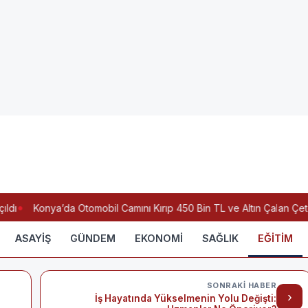
dı
Konya’da Otomobil Camını Kırıp 450 Bin TL ve Altın Çalan Çet
ASAYİŞ
GÜNDEM
EKONOMİ
SAĞLIK
EĞİTİM
SONRAKI HABER
›
İş Hayatında Yükselmenin Yolu Değişti: