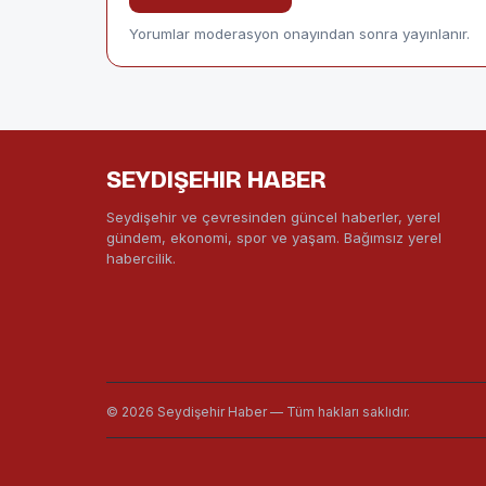
Yorumlar moderasyon onayından sonra yayınlanır.
SEYDIŞEHIR HABER
Seydişehir ve çevresinden güncel haberler, yerel
gündem, ekonomi, spor ve yaşam. Bağımsız yerel
habercilik.
© 2026 Seydişehir Haber — Tüm hakları saklıdır.