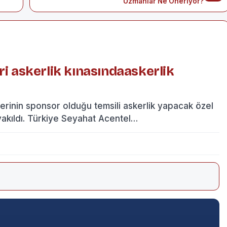
Uzmanlar Ne Öneriyor?
ri askerlik kınasındaaskerlik
inin sponsor olduğu temsili askerlik yapacak özel
 yakıldı. Türkiye Seyahat Acentel…