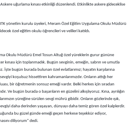
 Askere uğurlama kınası etkinliği düzenlendi. Etkinlikte askere gideceklise
BTK yönetim kurulu üyeleri, Meram Özel Eğitim Uygulama Okulu Müdürü
ecek özel eğitim okulu öğrencileri ve velileri katıldı.
lama Okulu Müdürü Emel Tosun Altuğ özel yüreklerin gurur gününe
ker kınası için toplanmadık. Bugün sevginin, emeğin, sabrın ve umutla
z. İşte bugün burada bulunan özel evlatlarımız; hayatın karşılarına
vgiyi koşulsuz hissettiren kahramanlarımızdır. Onların attığı her
uası, bir öğretmenin sonsuz emeği vardır. Belki herkes için sıradan
r. Ve bugün burada o başarıların en güzelini alkışlıyoruz. Kına, ayrılığın
larımızın yüreğine sürülen sevgi mührü gibidir. Onların gözlerinde ışık,
sevgiyi daha derinden yaşayan, dünyayı daha temiz gören özel kalplerdir.
uğunda bu güzel günde emeği geçen herkese teşekkür ediyor,
asını diliyorum” dedi.