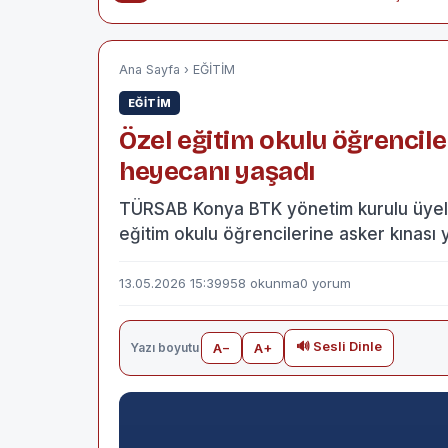
Ana Sayfa
›
EĞİTİM
EĞİTİM
Özel eğitim okulu öğrencile
heyecanı yaşadı
TÜRSAB Konya BTK yönetim kurulu üyeler
eğitim okulu öğrencilerine asker kınası
13.05.2026 15:39
958 okunma
0 yorum
🔊 Sesli Dinle
Yazı boyutu
A−
A+