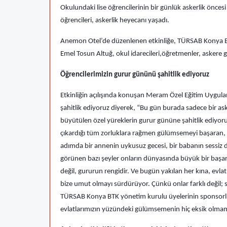
Okulundaki lise öğrencilerinin bir günlük askerlik öncesi
öğrencileri, askerlik heyecanı yaşadı.
Anemon Otel’de düzenlenen etkinliğe, TÜRSAB Konya 
Emel Tosun Altuğ, okul idarecileri,öğretmenler, askere gid
Öğrencilerimizin gurur gününü şahitlik ediyoruz
Etkinliğin açılışında konuşan Meram Özel Eğitim Uygu
şahitlik ediyoruz diyerek, “Bu gün burada sadece bir as
büyütülen özel yüreklerin gurur gününe şahitlik ediyoru
çıkardığı tüm zorluklara rağmen gülümsemeyi başaran, se
adımda bir annenin uykusuz gecesi, bir babanın sessiz d
görünen bazı şeyler onların dünyasında büyük bir başarıdı
değil, gururun rengidir. Ve bugün yakılan her kına, evlat
bize umut olmayı sürdürüyor. Çünkü onlar farklı değil; 
TÜRSAB Konya BTK yönetim kurulu üyelerinin sponsorl
evlatlarımızın yüzündeki gülümsemenin hiç eksik olmam