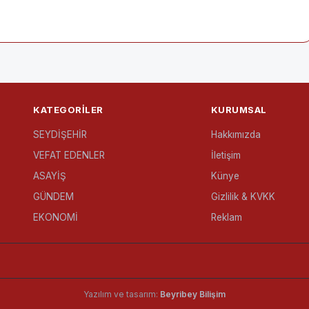
KATEGORILER
KURUMSAL
SEYDİŞEHİR
Hakkımızda
VEFAT EDENLER
İletişim
ASAYİŞ
Künye
GÜNDEM
Gizlilik & KVKK
EKONOMİ
Reklam
Yazılım ve tasarım:
Beyribey Bilişim