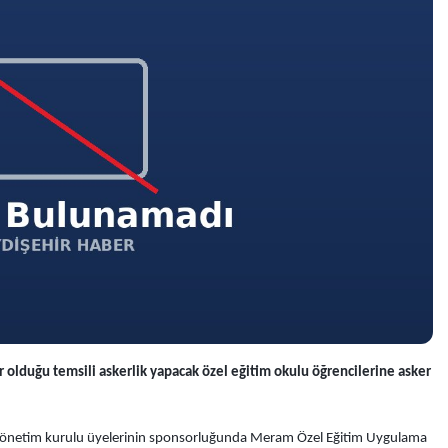
olduğu temsili askerlik yapacak özel eğitim okulu öğrencilerine asker
 yönetim kurulu üyelerinin sponsorluğunda Meram Özel Eğitim Uygulama