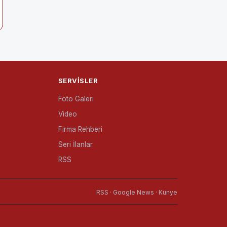
SERVISLER
Foto Galeri
Video
Firma Rehberi
Seri İlanlar
RSS
RSS · Google News · Künye