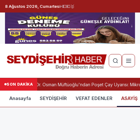
8 Ağustos 2026, Cumartesi
💵
💶
🥇
SON DAKİKA
Prof. Dr. Osman Müftüoğlu'ndan Poşet Çay Uyarısı: Mikro
Anasayfa
SEYDİŞEHİR
VEFAT EDENLER
ASAYİŞ