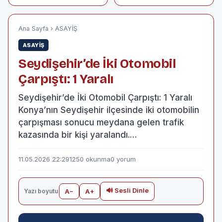
Anahtarı: Motor
Yedek Parçaları ve
Doğru Tercih
Rehberi
Ana Sayfa
›
ASAYİŞ
ASAYİŞ
Seydişehir’de İki Otomobil
Çarpıştı: 1 Yaralı
Seydişehir’de İki Otomobil Çarpıştı: 1 Yaralı
Konya’nın Seydişehir ilçesinde iki otomobilin
çarpışması sonucu meydana gelen trafik
kazasında bir kişi yaralandı.…
11.05.2026 22:29
1250 okunma
0 yorum
🔊 Sesli Dinle
Yazı boyutu
A−
A+