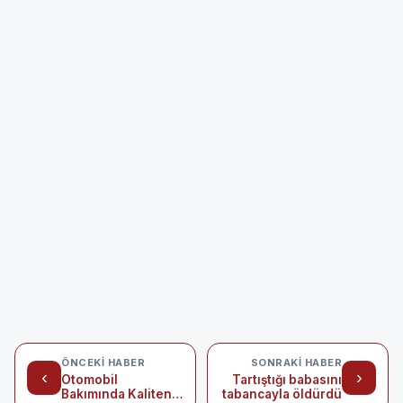
ÖNCEKI HABER
SONRAKI HABER
‹
›
Otomobil
Tartıştığı babasını
Bakımında Kalitenin
tabancayla öldürdü