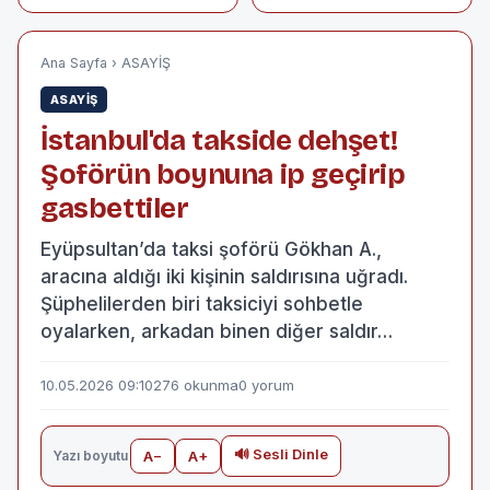
Afrika Çöl Tozu 10
Görüntü: Kıyaya
Gün Boyunca Etkili
Vuran Dev Sazanlar
Olacak!
Vatandaşı Korkuttu
Ana Sayfa
›
ASAYİŞ
ASAYİŞ
İstanbul'da takside dehşet!
Şoförün boynuna ip geçirip
gasbettiler
Eyüpsultan’da taksi şoförü Gökhan A.,
aracına aldığı iki kişinin saldırısına uğradı.
Şüphelilerden biri taksiciyi sohbetle
oyalarken, arkadan binen diğer saldır…
10.05.2026 09:10
276 okunma
0 yorum
🔊 Sesli Dinle
Yazı boyutu
A−
A+