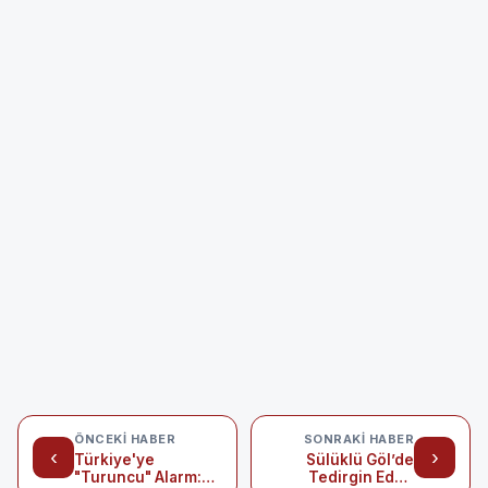
ÖNCEKI HABER
SONRAKI HABER
‹
›
Türkiye'ye
Sülüklü Göl’de
"Turuncu" Alarm:
Tedirgin Eden