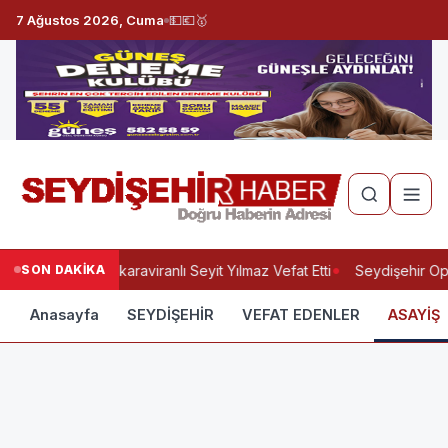
7 Ağustos 2026, Cuma
💵
💶
🥇
SON DAKİKA
Yukarıkaraviranlı Seyit Yılmaz Vefat Etti
Seydişehir Opt
Anasayfa
SEYDİŞEHİR
VEFAT EDENLER
ASAYİŞ