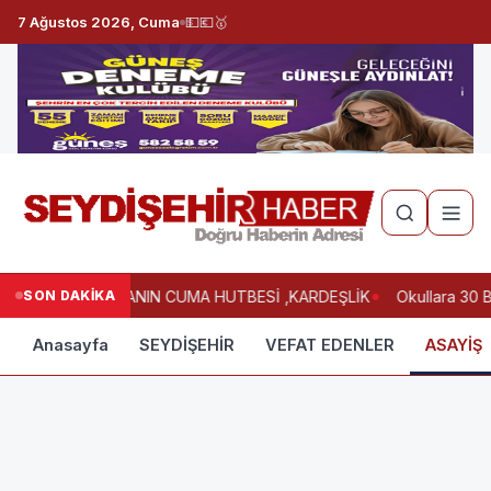
7 Ağustos 2026, Cuma
💵
💶
🥇
SON DAKİKA
HAFTANIN CUMA HUTBESİ ,KARDEŞLİK
Okullara 30 B
Anasayfa
SEYDİŞEHİR
VEFAT EDENLER
ASAYİŞ