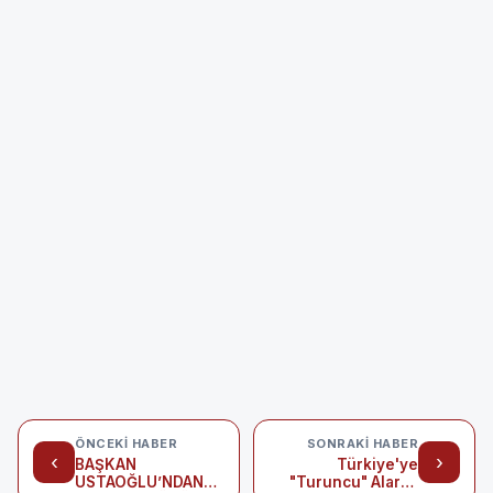
ÖNCEKI HABER
SONRAKI HABER
‹
›
BAŞKAN
Türkiye'ye
USTAOĞLU’NDAN
"Turuncu" Alarm: