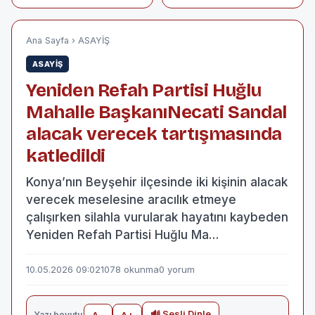
ANNELER GÜNÜ
Afrika Çöl Tozu 10
KUTLAMA MESAJI
Gün Boyunca Etkili
Olacak!
Ana Sayfa
›
ASAYİŞ
ASAYİŞ
Yeniden Refah Partisi Huğlu
Mahalle BaşkanıNecati Sandal
alacak verecek tartışmasında
katledildi
Konya’nın Beyşehir ilçesinde iki kişinin alacak
verecek meselesine aracılık etmeye
çalışırken silahla vurularak hayatını kaybeden
Yeniden Refah Partisi Huğlu Ma…
10.05.2026 09:02
1078 okunma
0 yorum
🔊 Sesli Dinle
Yazı boyutu
A−
A+