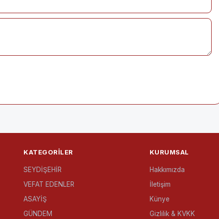
KATEGORILER
KURUMSAL
SEYDİŞEHİR
Hakkımızda
VEFAT EDENLER
İletişim
ASAYİŞ
Künye
GÜNDEM
Gizlilik & KVKK