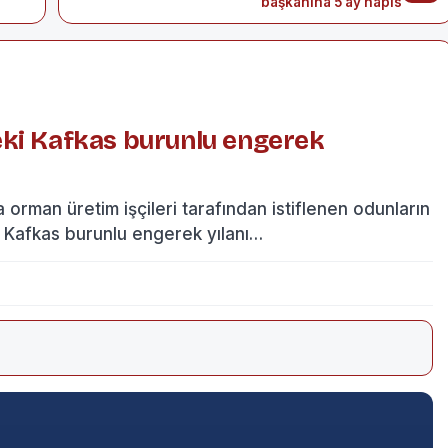
başkanına 5 ay hapis
eki Kafkas burunlu engerek
an üretim işçileri tarafından istiflenen odunların
a Kafkas burunlu engerek yılanı…