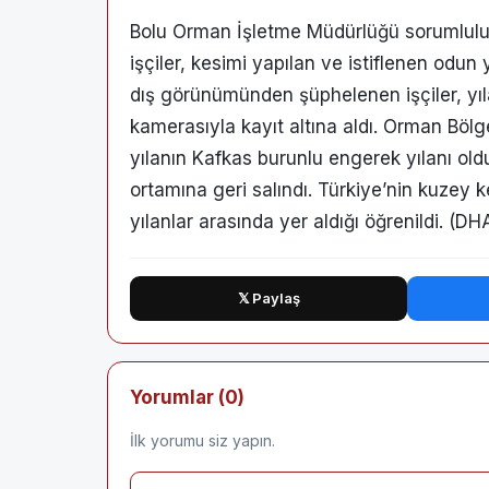
Bolu Orman İşletme Müdürlüğü sorumluluk 
işçiler, kesimi yapılan ve istiflenen odun y
dış görünümünden şüphelenen işçiler, yıla
kamerasıyla kayıt altına aldı. Orman Böl
yılanın Kafkas burunlu engerek yılanı oldu
ortamına geri salındı. Türkiye’nin kuzey k
yılanlar arasında yer aldığı öğrenildi. (DH
𝕏 Paylaş
Yorumlar (0)
İlk yorumu siz yapın.