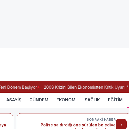
eni Dönem Başlıyor
2008 Krizini Bilen Ekonomistten Kritik Uyarı: 
ASAYİŞ
GÜNDEM
EKONOMİ
SAĞLIK
EĞİTİM
SONRAKI HABER
›
gaya
Polise saldırdığı öne sürülen belediye