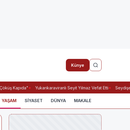
Künye
"Çöküş Kapıda"
Yukarıkaraviranlı Seyit Yılmaz Vefat Etti
Seydişehi
YAŞAM
SİYASET
DÜNYA
MAKALE