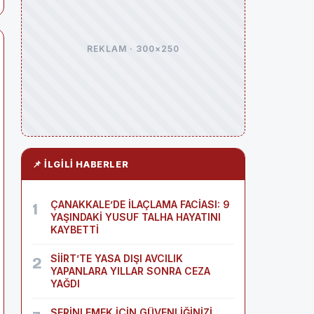
REKLAM · 300×250
📌 İLGILI HABERLER
ÇANAKKALE’DE İLAÇLAMA FACİASI: 9
1
YAŞINDAKİ YUSUF TALHA HAYATINI
KAYBETTİ
SİİRT’TE YASA DIŞI AVCILIK
2
YAPANLARA YILLAR SONRA CEZA
YAĞDI
SERİNLEMEK İÇİN GÜVENLİĞİNİZİ