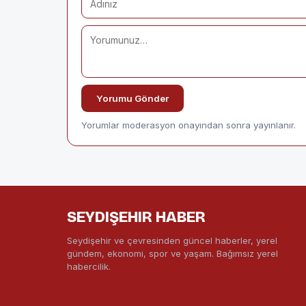
Yorumu Gönder
Yorumlar moderasyon onayından sonra yayınlanır.
SEYDIŞEHIR HABER
Seydişehir ve çevresinden güncel haberler, yerel
gündem, ekonomi, spor ve yaşam. Bağımsız yerel
habercilik.