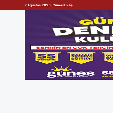
7 Ağustos 2026, Cuma
💵
💶
🥇