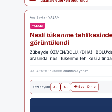
müdahale ederken öldürüldü
Ana Sayfa
›
YAŞAM
YAŞAM
Nesli tükenme tehlikesind
görüntülendi
Zübeyde ÖZMEN/BOLU, (DHA)- BOLU’da orm
arasında, nesli tükenme tehlikesi altınd
30.04.2026 16:30
556 okunma
0 yorum
🔊 Sesli Dinle
Yazı boyutu
A−
A+