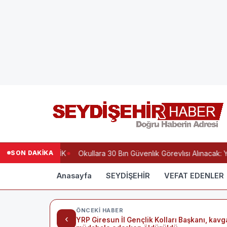
SON DAKİKA
BESİ ,KARDEŞLİK
Okullara 30 Bın Güvenlık Görevlısı Alınacak: Y
Anasayfa
SEYDİŞEHİR
VEFAT EDENLER
ÖNCEKI HABER
‹
YRP Giresun İl Gençlik Kolları Başkanı, kav