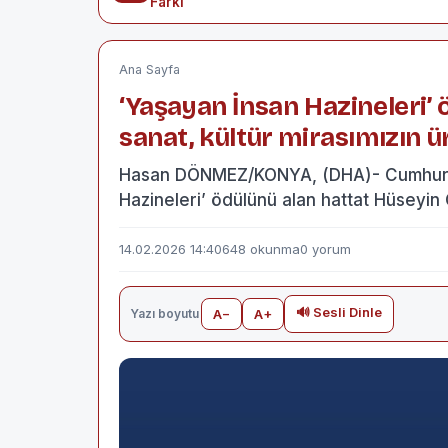
Farkı
Ana Sayfa
‘Yaşayan İnsan Hazineleri’ 
sanat, kültür mirasımızın ü
Hasan DÖNMEZ/KONYA, (DHA)- Cumhurba
Hazineleri’ ödülünü alan hattat Hüseyi
14.02.2026 14:40
648 okunma
0 yorum
🔊 Sesli Dinle
Yazı boyutu
A−
A+