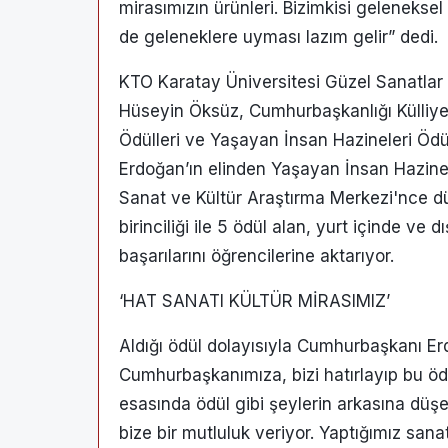
mirasımızın ürünleri. Bizimkisi gelenekse
de geleneklere uyması lazım gelir” dedi.
KTO Karatay Üniversitesi Güzel Sanatlar
Hüseyin Öksüz, Cumhurbaşkanlığı Külliyes
Ödülleri ve Yaşayan İnsan Hazineleri Öd
Erdoğan’ın elinden Yaşayan İnsan Hazinesi 
Sanat ve Kültür Araştırma Merkezi'nce d
birinciliği ile 5 ödül alan, yurt içinde ve
başarılarını öğrencilerine aktarıyor.
‘HAT SANATI KÜLTÜR MİRASIMIZ’
Aldığı ödül dolayısıyla Cumhurbaşkanı E
Cumhurbaşkanımıza, bizi hatırlayıp bu öd
esasında ödül gibi şeylerin arkasına düşen
bize bir mutluluk veriyor. Yaptığımız sana