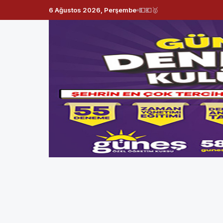
6 Ağustos 2026, Perşembe
💵
💶
🥇