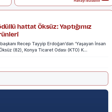
Haftayı Bulabilir
ödüllü hattat Öksüz: Yaptığımız
rünleri
şkanı Recep Tayyip Erdoğan’dan ‘Yaşayan İnsan
n Öksüz (82), Konya Ticaret Odası (KTO) K…