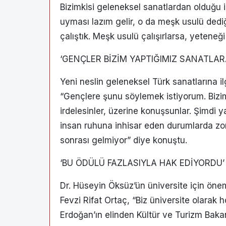
Bizimkisi geleneksel sanatlardan olduğu 
uyması lazım gelir, o da meşk usulü dediğ
çalıştık. Meşk usulü çalışırlarsa, yeteneğ
‘GENÇLER BİZİM YAPTIĞIMIZ SANATLAR
Yeni neslin geleneksel Türk sanatlarına il
“Gençlere şunu söylemek istiyorum. Bizim
irdelesinler, üzerine konuşsunlar. Şimdi
insan ruhuna inhisar eden durumlarda zor
sonrası gelmiyor” diye konuştu.
‘BU ÖDÜLÜ FAZLASIYLA HAK EDİYORDU’
Dr. Hüseyin Öksüz’ün üniversite için öneml
Fevzi Rifat Ortaç, “Biz üniversite olar
Erdoğan’ın elinden Kültür ve Turizm Baka