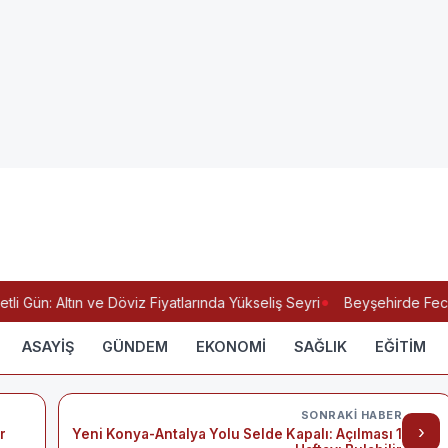
 Gün: Altın ve Döviz Fiyatlarında Yükseliş Seyri
Beyşehirde Feci K
ASAYİŞ
GÜNDEM
EKONOMİ
SAĞLIK
EĞİTİM
SONRAKI HABER
›
r
Yeni Konya-Antalya Yolu Selde Kapalı: Açılması 1