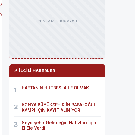
REKLAM · 300×250
📌 İLGILI HABERLER
HAFTANIN HUTBESİ AİLE OLMAK
1
KONYA BÜYÜKŞEHİR'İN BABA-OĞUL
2
KAMPI İÇİN KAYIT ALINIYOR
Seydişehir Geleceğin Hafızları İçin
3
El Ele Verdi: