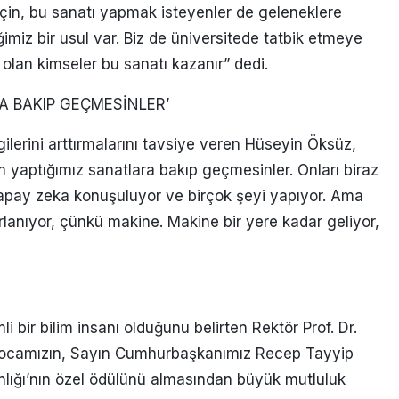
için, bu sanatı yapmak isteyenler de geleneklere
imiz bir usul var. Biz de üniversitede tatbik etmeye
i olan kimseler bu sanatı kazanır” dedi.
A BAKIP GEÇMESİNLER’
gilerini arttırmalarını tavsiye veren Hüseyin Öksüz,
 yaptığımız sanatlara bakıp geçmesinler. Onları biraz
 yapay zeka konuşuluyor ve birçok şeyi yapıyor. Ama
lanıyor, çünkü makine. Makine bir yere kadar geliyor,
i bir bilim insanı olduğunu belirten Rektör Prof. Dr.
ak hocamızın, Sayın Cumhurbaşkanımız Recep Tayyip
nlığı’nın özel ödülünü almasından büyük mutluluk