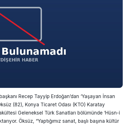
şkanı Recep Tayyip Erdoğan’dan ‘Yaşayan İnsan
Öksüz (82), Konya Ticaret Odası (KTO) Karatay
akültesi Geleneksel Türk Sanatları bölümünde ‘Hüsn-i
ktarıyor. Öksüz, “Yaptığımız sanat, başlı başına kültür