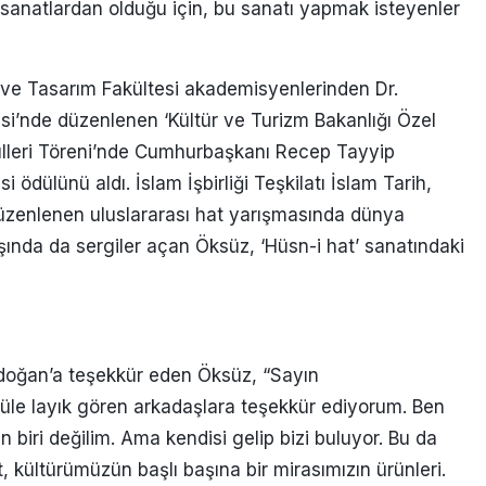
l sanatlardan olduğu için, bu sanatı yapmak isteyenler
 ve Tasarım Fakültesi akademisyenlerinden Dr.
i’nde düzenlenen ‘Kültür ve Turizm Bakanlığı Özel
ülleri Töreni’nde Cumhurbaşkanı Recep Tayyip
ödülünü aldı. İslam İşbirliği Teşkilatı İslam Tarih,
üzenlenen uluslararası hat yarışmasında dünya
 dışında da sergiler açan Öksüz, ‘Hüsn-i hat’ sanatındaki
rdoğan’a teşekkür eden Öksüz, “Sayın
üle layık gören arkadaşlara teşekkür ediyorum. Ben
 biri değilim. Ama kendisi gelip bizi buluyor. Bu da
t, kültürümüzün başlı başına bir mirasımızın ürünleri.