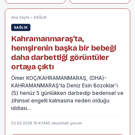
döviz kurları 02
giderken, kazada
Şubat 2026
hayatlarını
kaybetmişler
Ana Sayfa
›
SAĞLIK
SAĞLIK
Kahramanmaraş’ta,
hemşirenin başka bir bebeği
daha darbettiği görüntüler
ortaya çıktı
Ömer KOÇ/KAHRAMANMARAŞ, (DHA)-
KAHRAMANMARAŞ’ta Deniz Esin Bozoklar’ı
(5) henüz 5 günlükken darbedip bedensel ve
zihinsel engelli kalmasına neden olduğu
iddiası…
02.02.2026 10:47
445 okunma
0 yorum