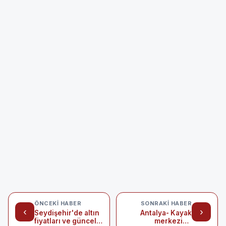
ÖNCEKI HABER
SONRAKI HABER
‹
›
Seydişehir'de altın
Antalya- Kayak
fiyatları ve güncel
merkezine