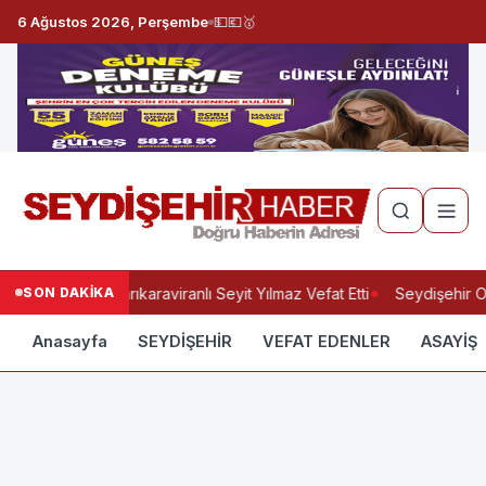
6 Ağustos 2026, Perşembe
💵
💶
🥇
SON DAKİKA
Yukarıkaraviranlı Seyit Yılmaz Vefat Etti
Seydişehir O
Anasayfa
SEYDİŞEHİR
VEFAT EDENLER
ASAYİŞ