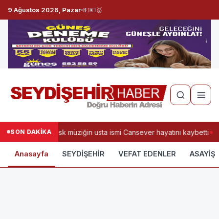
9 Ağustos 2026, Pazar
💵
💶
🥇
SON DAKİKA
Arabesk müziğin usta ismi Cansever hayatını kaybetti
Anasayfa
SEYDİŞEHİR
VEFAT EDENLER
ASAYİŞ