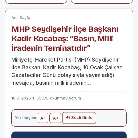
MENSUPLARINI
ARIN’IN
AĞIRLADI
GAZETECİLER GÜNÜ
MESAJI
Ana Sayfa
MHP Seydişehir İlçe Başkanı
Kadir Kocabaş: “Basın, Milli
İradenin Teminatıdır”
Milliyetçi Hareket Partisi (MHP) Seydişehir
İlçe Başkanı Kadir Kocabaş, 10 Ocak Çalışan
Gazeteciler Günü dolayısıyla yayımladığı
mesajda, basının milli iradenin…
10.01.2026 11:55
376 okunma
0 yorum
🔊 Sesli Dinle
Yazı boyutu
A−
A+