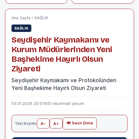
Kapsamında 122
deprem
Hükümlü Tahliye
Edildi
Ana Sayfa
›
SAĞLIK
SAĞLIK
Seydişehir Kaymakamı ve
Kurum Müdürlerinden Yeni
Başhekime Hayırlı Olsun
Ziyareti
Seydişehir Kaymakamı ve Protokolünden
Yeni Başhekime Hayırlı Olsun Ziyareti
03.01.2026 20:51
1451 okunma
0 yorum
🔊 Sesli Dinle
Yazı boyutu
A−
A+