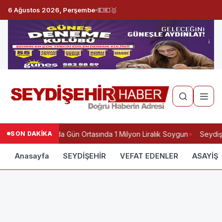
6 Ağustos 2026, Perşembe
💵
💶
🥇
SON DAKİKA
Konyda Gün Ortasında 1 Milyon Liralık Soygun
Seydişe
Anasayfa
SEYDİŞEHİR
VEFAT EDENLER
ASAYİŞ