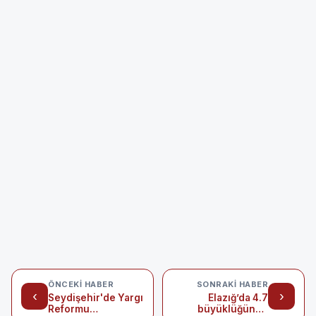
ÖNCEKI HABER
SONRAKI HABER
‹
›
Seydişehir'de Yargı
Elazığ’da 4.7
Reformu
büyüklüğünde