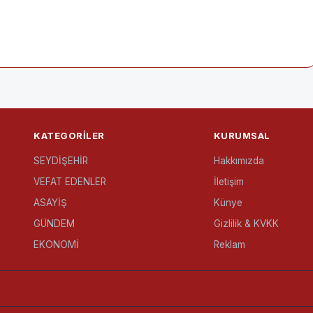
KATEGORILER
KURUMSAL
SEYDİŞEHİR
Hakkımızda
VEFAT EDENLER
İletişim
ASAYİŞ
Künye
GÜNDEM
Gizlilik & KVKK
EKONOMİ
Reklam