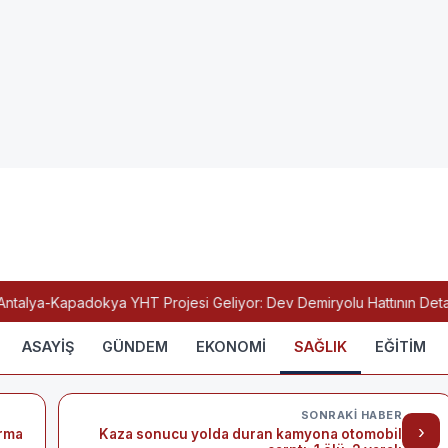
alya-Kapadokya YHT Projesi Geliyor: Dev Demiryolu Hattının Detaylar
ASAYİŞ
GÜNDEM
EKONOMİ
SAĞLIK
EĞİTİM
SONRAKI HABER
›
ırma
Kaza sonucu yolda duran kamyona otomobil