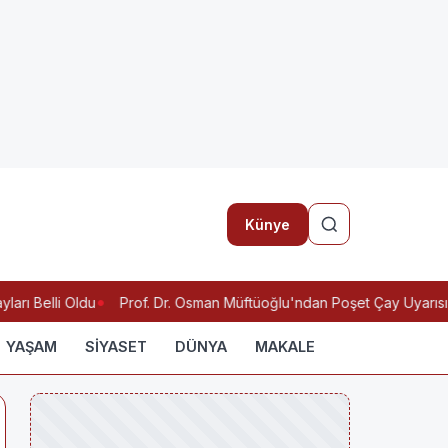
Künye
ı Belli Oldu
Prof. Dr. Osman Müftüoğlu'ndan Poşet Çay Uyarısı: M
YAŞAM
SİYASET
DÜNYA
MAKALE