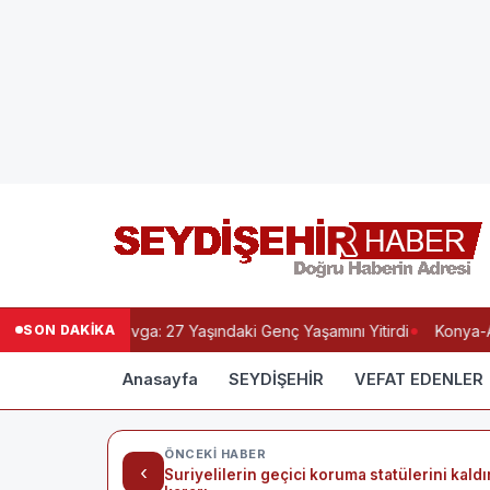
SON DAKİKA
nında Kanlı Kavga: 27 Yaşındaki Genç Yaşamını Yitirdi
Konya-Ant
Anasayfa
SEYDİŞEHİR
VEFAT EDENLER
ÖNCEKI HABER
‹
Suriyelilerin geçici koruma statülerini kald