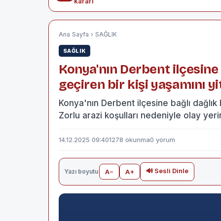
kararı
Ana Sayfa
›
SAĞLIK
SAĞLIK
Konya'nın Derbent ilçesine b
geçiren bir kişi yaşamını yit
Konya'nın Derbent ilçesine bağlı dağlık bi
Zorlu arazi koşulları nedeniyle olay yer
14.12.2025 09:40
1278 okunma
0 yorum
🔊 Sesli Dinle
Yazı boyutu
A−
A+