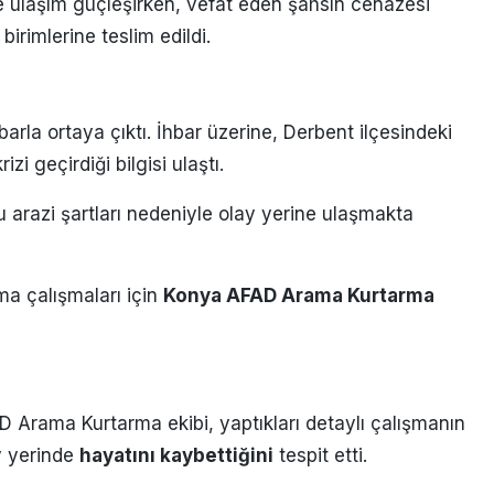
ne ulaşım güçleşirken, vefat eden şahsın cenazesi
 birimlerine teslim edildi.
barla ortaya çıktı. İhbar üzerine, Derbent ilçesindeki
izi geçirdiği bilgisi ulaştı.
lu arazi şartları nedeniyle olay yerine ulaşmakta
a çalışmaları için
Konya AFAD Arama Kurtarma
D Arama Kurtarma ekibi, yaptıkları detaylı çalışmanın
y yerinde
hayatını kaybettiğini
tespit etti.