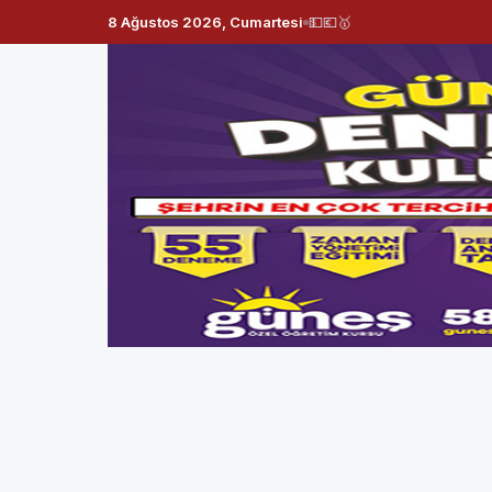
8 Ağustos 2026, Cumartesi
💵
💶
🥇