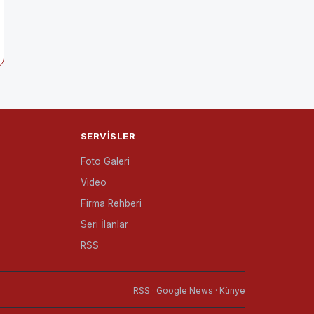
SERVISLER
Foto Galeri
Video
Firma Rehberi
Seri İlanlar
RSS
RSS · Google News · Künye