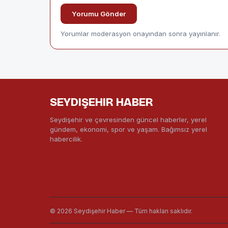
Yorumu Gönder
Yorumlar moderasyon onayından sonra yayınlanır.
SEYDIŞEHIR HABER
Seydişehir ve çevresinden güncel haberler, yerel
gündem, ekonomi, spor ve yaşam. Bağımsız yerel
habercilik.
© 2026 Seydişehir Haber — Tüm hakları saklıdır.