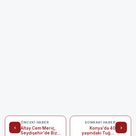
ÖNCEKI HABER
SONRAKI HABER
‹
›
Altay Cem Meriç,
Konya'da 40
Seydişehir'de Biz
yaşındaki Tuğba