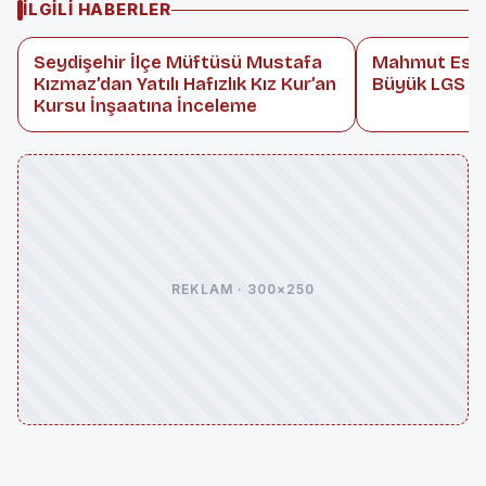
İLGILI HABERLER
Seydişehir İlçe Müftüsü Mustafa
Mahmut Esat
Kızmaz’dan Yatılı Hafızlık Kız Kur’an
Büyük LGS Ba
Kursu İnşaatına İnceleme
REKLAM · 300×250