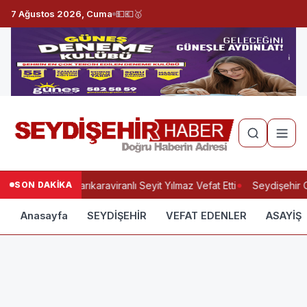
7 Ağustos 2026, Cuma
💵
💶
🥇
SON DAKİKA
Yukarıkaraviranlı Seyit Yılmaz Vefat Etti
Seydişehir O
Anasayfa
SEYDİŞEHİR
VEFAT EDENLER
ASAYİŞ