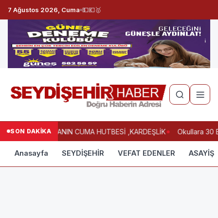
7 Ağustos 2026, Cuma
💵
💶
🥇
SON DAKİKA
HAFTANIN CUMA HUTBESİ ,KARDEŞLİK
Okullara 30 
Anasayfa
SEYDİŞEHİR
VEFAT EDENLER
ASAYİŞ