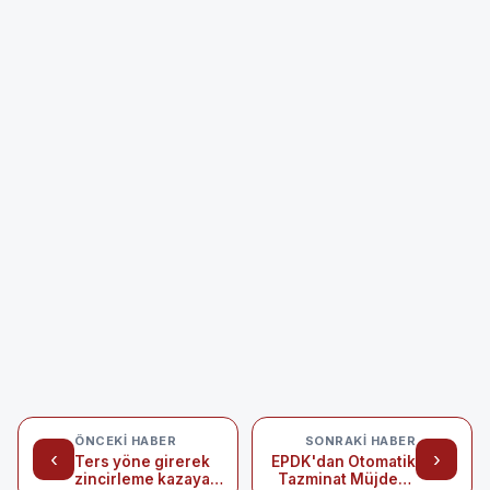
ÖNCEKI HABER
SONRAKI HABER
‹
›
Ters yöne girerek
EPDK'dan Otomatik
zincirleme kazaya
Tazminat Müjdesi: