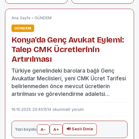
neden olan
Elektrik Kesintisi
sürücünün sözleri
Bedelleri Artık
şaşkınlık yarattı:
Faturadan
"Çarpmasaydınız!"
Düşülecek
Ana Sayfa
›
GÜNDEM
GÜNDEM
Konya'da Genç Avukat Eylemi:
Talep CMK Ücretlerinin
Artırılması
Türkiye genelindeki barolara bağlı Genç
Avukatlar Meclisleri, yeni CMK Ücret Tarifesi
belirlenmeden önce mevcut ücretlerin
artırılması ve görevlendirme adaletsi…
16.10.2025 20:45
1514 okunma
0 yorum
🔊 Sesli Dinle
Yazı boyutu
A−
A+