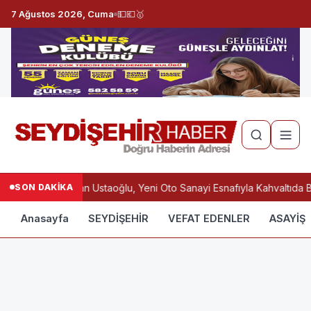
7 Ağustos 2026, Cuma
💵
💶
🥇
SON DAKİKA
Başkan Ustaoğlu, Yeni Oto Sanayi Esnafıyla Kahvaltıda B
Anasayfa
SEYDİŞEHİR
VEFAT EDENLER
ASAYİŞ