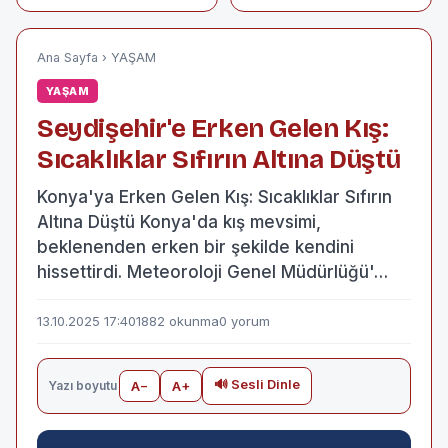
bulundu, 7 kişi
öldürüldüğü
gözaltına alındı
cinayet davası
başladı
Ana Sayfa
›
YAŞAM
YAŞAM
Seydişehir'e Erken Gelen Kış:
Sıcaklıklar Sıfırın Altına Düştü
Konya'ya Erken Gelen Kış: Sıcaklıklar Sıfırın
Altına Düştü Konya'da kış mevsimi,
beklenenden erken bir şekilde kendini
hissettirdi. Meteoroloji Genel Müdürlüğü'…
13.10.2025 17:40
1882 okunma
0 yorum
🔊 Sesli Dinle
Yazı boyutu
A−
A+