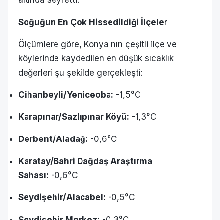
altında seyretti.
Soğuğun En Çok Hissedildiği İlçeler
Ölçümlere göre, Konya'nın çeşitli ilçe ve
köylerinde kaydedilen en düşük sıcaklık
değerleri şu şekilde gerçekleşti:
Cihanbeyli/Yeniceoba:
-1,5°C
Karapınar/Sazlıpınar Köyü:
-1,3°C
Derbent/Aladağ:
-0,6°C
Karatay/Bahri Dağdaş Araştırma
Sahası:
-0,6°C
Seydişehir/Alacabel:
-0,5°C
Seydişehir Merkez:
-0,3°C