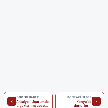
ÖNCEKI HABER
SONRAKI HABER
‹
›
Antalya - Uçurumda
Konya’da
bıçaklanmış cesedi
dünürlerin