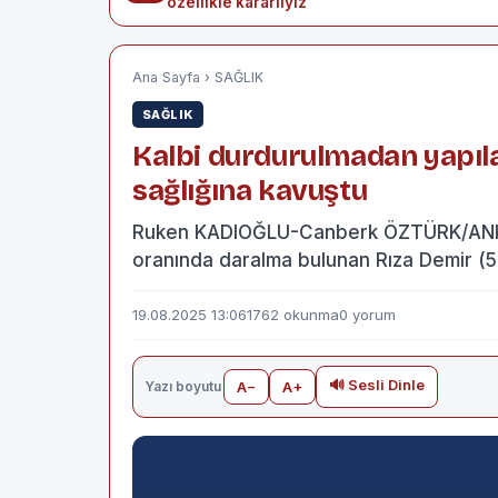
özellikle kararlıyız
Ana Sayfa
›
SAĞLIK
SAĞLIK
Kalbi durdurulmadan yapıla
sağlığına kavuştu
Ruken KADIOĞLU-Canberk ÖZTÜRK/ANK
oranında daralma bulunan Rıza Demir (5
19.08.2025 13:06
1762 okunma
0 yorum
🔊 Sesli Dinle
Yazı boyutu
A−
A+