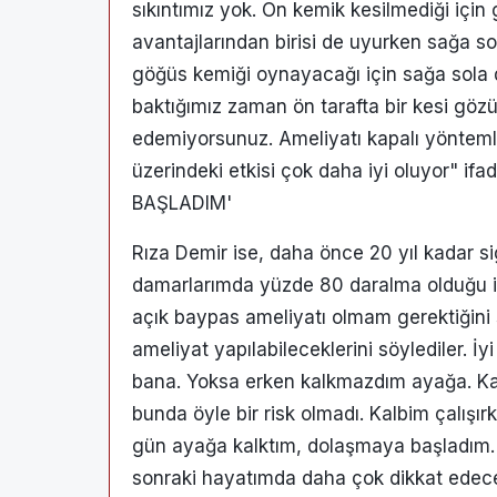
sıkıntımız yok. Ön kemik kesilmediği içi
avantajlarından birisi de uyurken sağa so
göğüs kemiği oynayacağı için sağa sola
baktığımız zaman ön tarafta bir kesi gözü
edemiyorsunuz. Ameliyatı kapalı yöntem
üzerindeki etkisi çok daha iyi oluyor" 
BAŞLADIM'
Rıza Demir ise, daha önce 20 yıl kadar siga
damarlarımda yüzde 80 daralma olduğu iç
açık baypas ameliyatı olmam gerektiğini s
ameliyat yapılabileceklerini söylediler. İ
bana. Yoksa erken kalkmazdım ayağa. Kalbi
bunda öyle bir risk olmadı. Kalbim çalışı
gün ayağa kalktım, dolaşmaya başladım. 
sonraki hayatımda daha çok dikkat edec