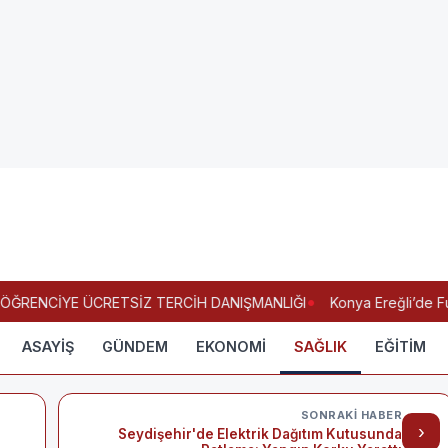
ĞRENCİYE ÜCRETSİZ TERCİH DANIŞMANLIĞI
Konya Ereğli’de Fuhu
ASAYİŞ
GÜNDEM
EKONOMİ
SAĞLIK
EĞİTİM
SONRAKI HABER
›
Seydişehir'de Elektrik Dağıtım Kutusunda