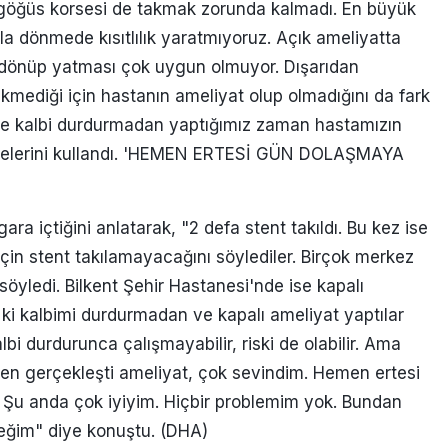
n göğüs korsesi de takmak zorunda kalmadı. En büyük
la dönmede kısıtlılık yaratmıyoruz. Açık ameliyatta
 dönüp yatması çok uygun olmuyor. Dışarıdan
kmediği için hastanın ameliyat olup olmadığını da fark
le kalbi durdurmadan yaptığımız zaman hastamızın
ifadelerini kullandı. 'HEMEN ERTESİ GÜN DOLAŞMAYA
ra içtiğini anlatarak, "2 defa stent takıldı. Bu kez ise
in stent takılamayacağını söylediler. Birçok merkez
öyledi. Bilkent Şehir Hastanesi'nde ise kapalı
yi ki kalbimi durdurmadan ve kapalı ameliyat yaptılar
 durdurunca çalışmayabilir, riski de olabilir. Ama
rken gerçekleşti ameliyat, çok sevindim. Hemen ertesi
Şu anda çok iyiyim. Hiçbir problemim yok. Bundan
eğim" diye konuştu. (DHA)