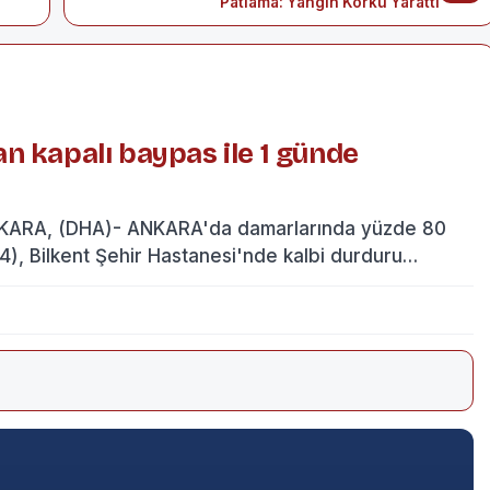
Patlama: Yangın Korku Yarattı
n kapalı baypas ile 1 günde
ARA, (DHA)- ANKARA'da damarlarında yüzde 80
4), Bilkent Şehir Hastanesi'nde kalbi durduru…