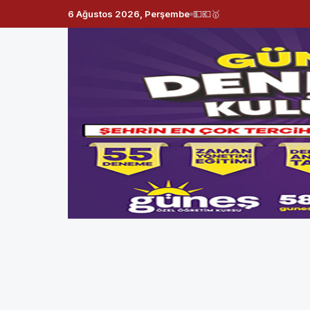
6 Ağustos 2026, Perşembe
💵
💶
🥇