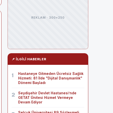
REKLAM · 300×250
📌 İLGILI HABERLER
Hastaneye Gitmeden Ücretsiz Sağlık
1
Hizmeti: 81 İlde "Dijital Danışmanlık"
Dönemi Başladı
Seydişehir Devlet Hastanesi’nde
2
GETAT Ünitesi Hizmet Vermeye
Devam Ediyor
Selçuk Üniversitesi 89 Sözleşmeli