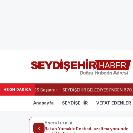
SON DAKİKA
'ndan Büyük LGS Başarısı
SEYDİŞEHİR BELEDİYESİ'NDEN 670 Ö
Anasayfa
SEYDİŞEHİR
VEFAT EDENLER
ÖNCEKI HABER
‹
Bakan Yumaklı: Pestisiti azaltma yönünde