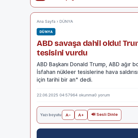
Ana Sayfa
›
DÜNYA
DÜNYA
ABD savaşa dahil oldu! Tru
tesisini vurdu
ABD Başkanı Donald Trump, ABD ağır bo
İsfahan nükleer tesislerine hava saldırıs
için tarihi bir an" dedi.
22.06.2025 04:57
964 okunma
0 yorum
🔊 Sesli Dinle
Yazı boyutu
A−
A+