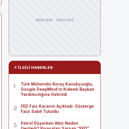
REKLAM · 300×250
📌 İLGILI HABERLER
Türk Mühendis Koray Kavukçuoğlu,
1
Google DeepMind’ın Kıdemli Başkan
Yardımcılığına Getirildi
FED Faiz Kararını Açıkladı: Gösterge
2
Faizi Sabit Tutuldu
Petrol Düşerken Altın Neden
3
Geriledi? Piyasaları Sarsan "FED"