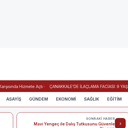
rşısında Hizmete Açtı
ÇANAKKALE’DE İLAÇLAMA FACİASI: 9 YAŞI
ASAYİŞ
GÜNDEM
EKONOMİ
SAĞLIK
EĞİTİM
SONRAKI HABER
›
Mavi Yengeç ile Dalış Tutkusunu Güvenle