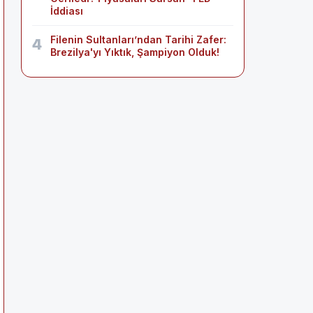
İddiası
Filenin Sultanları’ndan Tarihi Zafer:
4
Brezilya'yı Yıktık, Şampiyon Olduk!