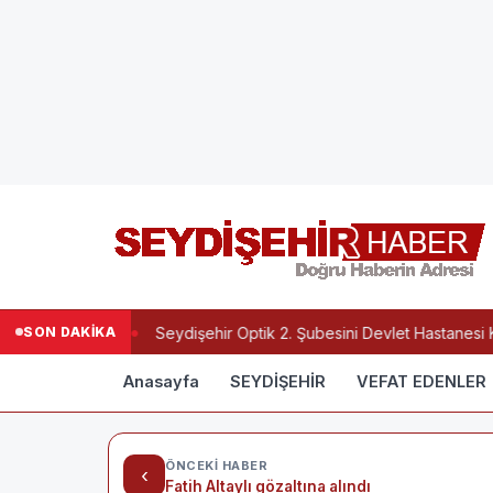
SON DAKİKA
Yılmaz Vefat Etti
Seydişehir Optik 2. Şubesini Devlet Hastanesi Ka
Anasayfa
SEYDİŞEHİR
VEFAT EDENLER
ÖNCEKI HABER
‹
Fatih Altaylı gözaltına alındı