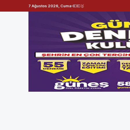
7 Ağustos 2026, Cuma
💵
💶
🥇