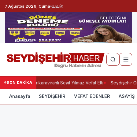
7 Ağustos 2026, Cuma
💵
💶
🥇
SON DAKİKA
Yukarıkaraviranlı Seyit Yılmaz Vefat Etti
Seydişehir Op
Anasayfa
SEYDİŞEHİR
VEFAT EDENLER
ASAYİŞ