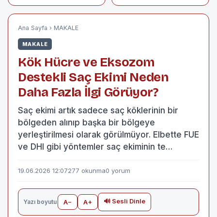
kritik duyuru
Birden Fazla PDF
Nasıl Birleştirilir?
Ana Sayfa
›
MAKALE
MAKALE
Kök Hücre ve Eksozom
Destekli Saç Ekimi Neden
Daha Fazla İlgi Görüyor?
Saç ekimi artık sadece saç köklerinin bir
bölgeden alınıp başka bir bölgeye
yerleştirilmesi olarak görülmüyor. Elbette FUE
ve DHI gibi yöntemler saç ekiminin te…
19.06.2026 12:07
277 okunma
0 yorum
🔊 Sesli Dinle
Yazı boyutu
A−
A+