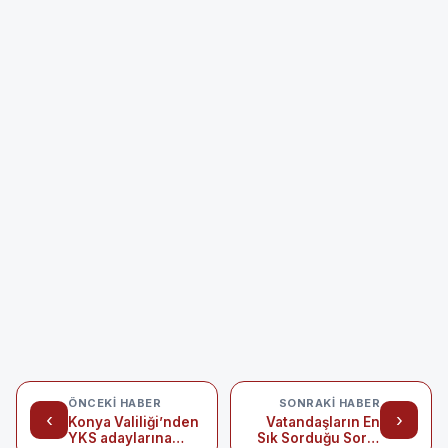
ÖNCEKI HABER
SONRAKI HABER
‹
›
Konya Valiliği’nden
Vatandaşların En
YKS adaylarına
Sık Sorduğu Soru: