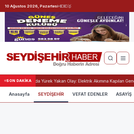
10 Ağustos 2026, Pazartesi
💵
💶
🥇
SON DAKİKA
Konya’da Yürek Yakan Olay: Elektrik Akımına Kapılan Genç
Anasayfa
SEYDİŞEHİR
VEFAT EDENLER
ASAYİŞ