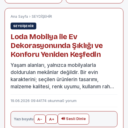
YASAKLANDI!
Profesyonel
Nakliye ve Parsiyel
Taşıma Hizmeti
Ana Sayfa
›
SEYDİŞEHİR
SEYDİŞEHİR
Loda Mobilya ile Ev
Dekorasyonunda Şıklığı ve
Konforu Yeniden Keşfedin
Yaşam alanları, yalnızca mobilyalarla
doldurulan mekânlar değildir. Bir evin
karakterini; seçilen ürünlerin tasarımı,
malzeme kalitesi, renk uyumu, kullanım rah…
19.06.2026 09:44
174 okunma
0 yorum
🔊 Sesli Dinle
Yazı boyutu
A−
A+