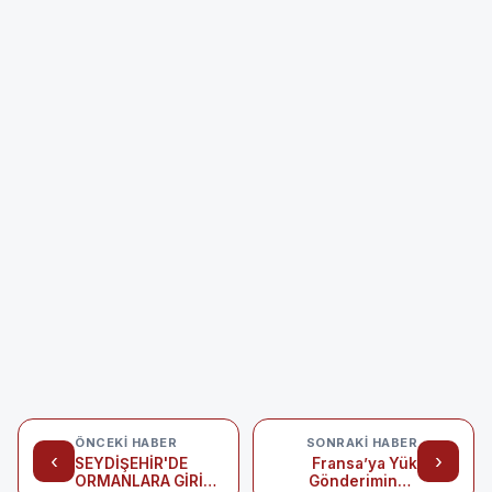
ÖNCEKI HABER
SONRAKI HABER
‹
›
SEYDİŞEHİR'DE
Fransa’ya Yük
ORMANLARA GİRİŞ
Gönderiminde