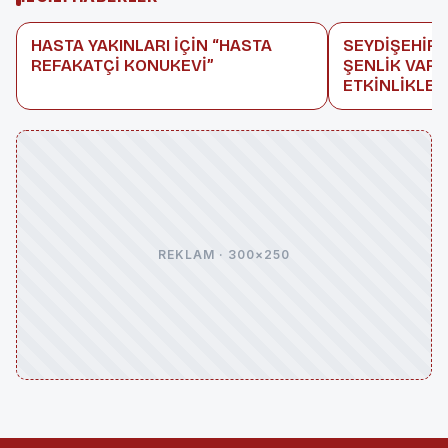
HASTA YAKINLARI İÇİN “HASTA
SEYDİŞEHİR
REFAKATÇİ KONUKEVİ”
ŞENLİK VAR,
ETKİNLİKLER
REKLAM · 300×250