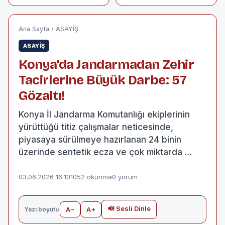
DESTEĞİ
Ana Sayfa
›
ASAYİŞ
ASAYİŞ
Konya'da Jandarmadan Zehir
Tacirlerine Büyük Darbe: 57
Gözaltı!
Konya İl Jandarma Komutanlığı ekiplerinin
yürüttüğü titiz çalışmalar neticesinde,
piyasaya sürülmeye hazırlanan 24 binin
üzerinde sentetik ecza ve çok miktarda …
03.06.2026 16:10
1052 okunma
0 yorum
🔊 Sesli Dinle
Yazı boyutu
A−
A+