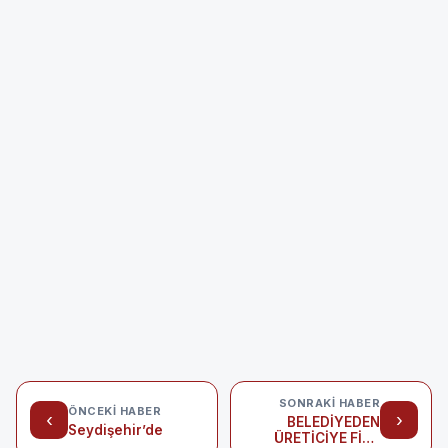
SONRAKI HABER
ÖNCEKI HABER
‹
›
BELEDİYEDEN
Seydişehir’de
ÜRETİCİYE FİDE