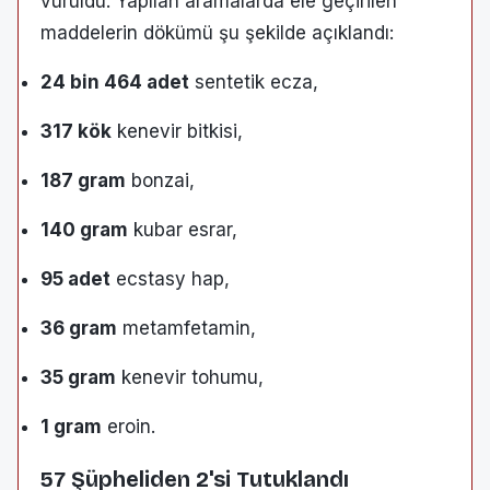
vuruldu. Yapılan aramalarda ele geçirilen
maddelerin dökümü şu şekilde açıklandı:
24 bin 464 adet
sentetik ecza,
317 kök
kenevir bitkisi,
187 gram
bonzai,
140 gram
kubar esrar,
95 adet
ecstasy hap,
36 gram
metamfetamin,
35 gram
kenevir tohumu,
1 gram
eroin.
57 Şüpheliden 2'si Tutuklandı