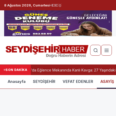
8 Ağustos 2026, Cumartesi
💵
💶
🥇
SON DAKİKA
Konya’da Eğlence Mekanında Kanlı Kavga: 27 Yaşındaki G
Anasayfa
SEYDİŞEHİR
VEFAT EDENLER
ASAYİŞ