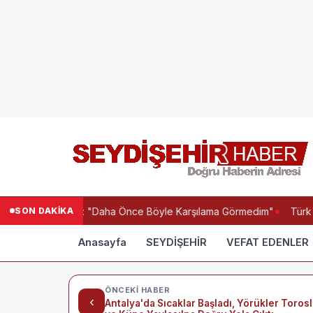
SON DAKİKA
Salah Coşkusu: "Daha Önce Böyle Karşılama Görmedim"
Türk M
Anasayfa
SEYDİŞEHİR
VEFAT EDENLER
ÖNCEKI HABER
‹
Antalya'da Sıcaklar Başladı, Yörükler Torosl