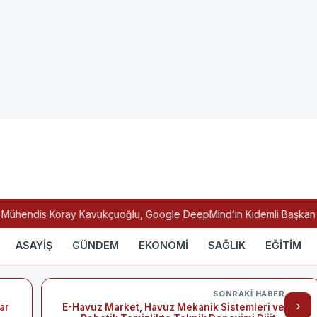
ühendis Koray Kavukçuoğlu, Google DeepMind’ın Kıdemli Başkan Yardı
ASAYİŞ
GÜNDEM
EKONOMİ
SAĞLIK
EĞİTİM
SONRAKI HABER
›
ar
E-Havuz Market, Havuz Mekanik Sistemleri ve