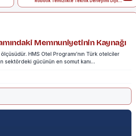
Robotik Temizlikte Teknik Deneyimi Dijital
Hizmetle Buluşturuyor
ramındaki Memnuniyetinin Kaynağı
 ölçüsüdür. HMS Otel Programı’nın Türk otelciler
ın sektördeki gücünün en somut kanı…