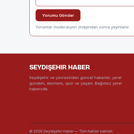
Yorumu Gönder
Yorumlar moderasyon onayından sonra yayınlanır.
SEYDIŞEHIR HABER
Seydişehir ve çevresinden güncel haberler, yerel
gündem, ekonomi, spor ve yaşam. Bağımsız yerel
habercilik.
© 2026 Seydişehir Haber — Tüm hakları saklıdır.