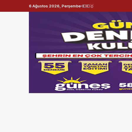
6 Ağustos 2026, Perşembe
💵
💶
🥇