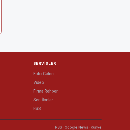
SERVISLER
Foto Galeri
Video
Firma Rehberi
Seri İlanlar
RSS
RSS · Google News · Künye