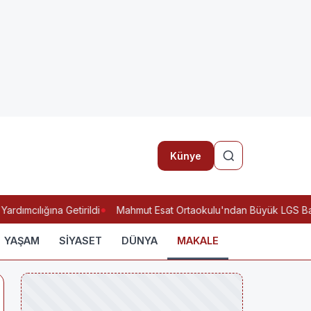
Künye
mcılığına Getirildi
Mahmut Esat Ortaokulu'ndan Büyük LGS Başa
YAŞAM
SİYASET
DÜNYA
MAKALE