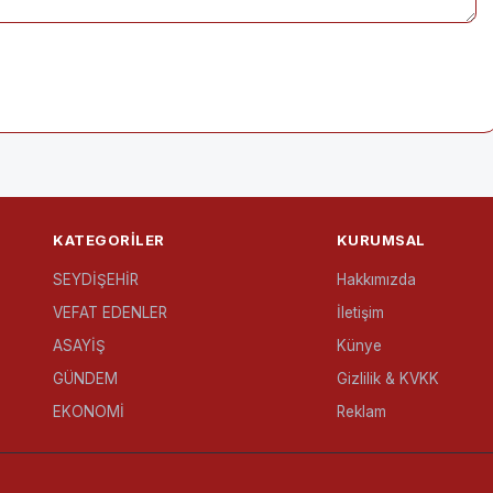
KATEGORILER
KURUMSAL
SEYDİŞEHİR
Hakkımızda
VEFAT EDENLER
İletişim
ASAYİŞ
Künye
GÜNDEM
Gizlilik & KVKK
EKONOMİ
Reklam