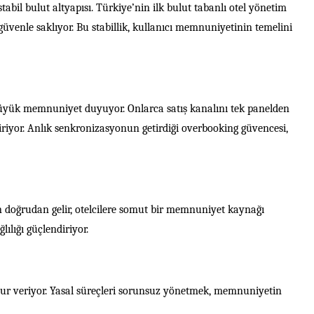
abil bulut altyapısı. Türkiye’nin ilk bulut tabanlı otel yönetim
 güvenle saklıyor. Bu stabillik, kullanıcı memnuniyetinin temelini
ük memnuniyet duyuyor. Onlarca satış kanalını tek panelden
iriyor. Anlık senkronizasyonun getirdiği overbooking güvencesi,
doğrudan gelir, otelcilere somut bir memnuniyet kaynağı
lığı güçlendiriyor.
r veriyor. Yasal süreçleri sorunsuz yönetmek, memnuniyetin