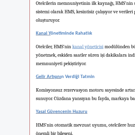
Otelcilerin memnuniyetinin ilk kaynağı, HMS’nin st
sistemi olarak HMS, kesintisiz çalışıyor ve verileri
oluşturuyor.
Kanal Y
ö
netiminde Rahatlık
Otelciler, HMS’nin
kanal yöneticisi
modülünden büy
yönetmek, eskiden saatler süren işi dakikalara ind
memnuniyeti pekiştiriyor.
Gelir Artışını
n Verdi
ği Tatmin
Komisyonsuz rezervasyon motoru sayesinde artan 
sunuyor. Cüzdana yansıyan bu fayda, markaya bağlı
Yasal Güvencenin Huzuru
HMS’nin otomatik mevzuat uyumu, otelcilere huzu
önemli bir bileşeni.