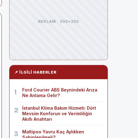
REKLAM · 300×250
📌 İLGILI HABERLER
Ford Courier ABS Beynindeki Arıza
1
Ne Anlama Gelir?
İstanbul Klima Bakım Hizmeti: Dört
2
Mevsim Konforun ve Verimliliğin
Akıllı Anahtarı
Maltipoo Yavru Kaç Aylıkken
3
Sahiplenilmeli?