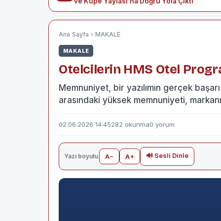
ve Küpe Yaylası'na Doğru Yola Çıktı
Ana Sayfa
›
MAKALE
MAKALE
Otelcilerin HMS Otel Prog
Memnuniyet, bir yazılımın gerçek başarı
arasındaki yüksek memnuniyeti, markan
02.06.2026 14:45
282 okunma
0 yorum
🔊 Sesli Dinle
Yazı boyutu
A−
A+