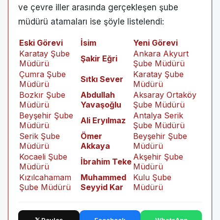
ve çevre iller arasında gerçekleşen şube
müdürü atamaları ise şöyle listelendi:
Eski Görevi
İsim
Yeni Görevi
Karatay Şube
Ankara Akyurt
Şakir Eğri
Müdürü
Şube Müdürü
Çumra Şube
Karatay Şube
Sıtkı Sever
Müdürü
Müdürü
Bozkır Şube
Abdullah
Aksaray Ortaköy
Müdürü
Yavaşoğlu
Şube Müdürü
Beyşehir Şube
Antalya Serik
Ali Eryılmaz
Müdürü
Şube Müdürü
Serik Şube
Ömer
Beyşehir Şube
Müdürü
Akkaya
Müdürü
Kocaeli Şube
Akşehir Şube
İbrahim Teke
Müdürü
Müdürü
Kızılcahamam
Muhammed
Kulu Şube
Şube Müdürü
Seyyid Kar
Müdürü