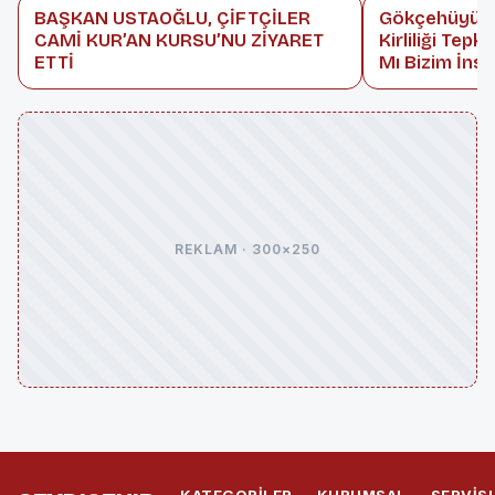
BAŞKAN USTAOĞLU, ÇİFTÇİLER
Gökçehüyük 
CAMİ KUR’AN KURSU’NU ZİYARET
Kirliliği Tepk
ETTİ
Mı Bizim İnsa
REKLAM · 300×250