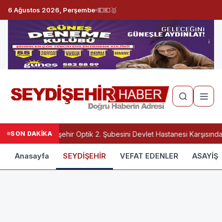
6 Ağustos 2026, Perşembe
💵
💶
🥇
SON DAKİKA
Seydişehir Optik 2. Şubesini Devlet Hastanesi Karşısında
Anasayfa
SEYDİŞEHİR
VEFAT EDENLER
ASAYİŞ