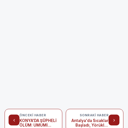
ÖNCEKI HABER
SONRAKI HABER
‹
›
KONYA'DA ŞÜPHELİ
Antalya'da Sıcaklar
ÖLÜM: UMUMİ
Başladı, Yörükler