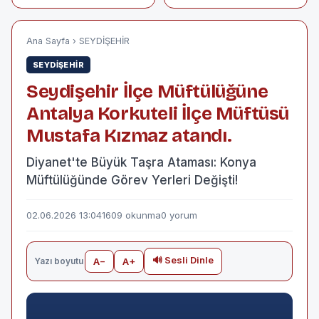
TUVALETTE CANSIZ
Toroslar ve Küpe
BEDENİ BULUNDU
Yaylası'na Doğru
Yola Çıktı
Ana Sayfa
›
SEYDİŞEHİR
SEYDİŞEHİR
Seydişehir İlçe Müftülüğüne
Antalya Korkuteli İlçe Müftüsü
Mustafa Kızmaz atandı.
Diyanet'te Büyük Taşra Ataması: Konya
Müftülüğünde Görev Yerleri Değişti!
02.06.2026 13:04
1609 okunma
0 yorum
🔊 Sesli Dinle
Yazı boyutu
A−
A+