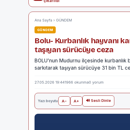
çıkarıldı
Ana Sayfa
›
GÜNDEM
GÜNDEM
Bolu- Kurbanlık hayvanı k
taşıyan sürücüye ceza
BOLU’nun Mudurnu ilçesinde kurbanlık 
sarkıtarak taşıyan sürücüye 31 bin TL c
27.05.2026 19:44
1966 okunma
0 yorum
🔊 Sesli Dinle
Yazı boyutu
A−
A+