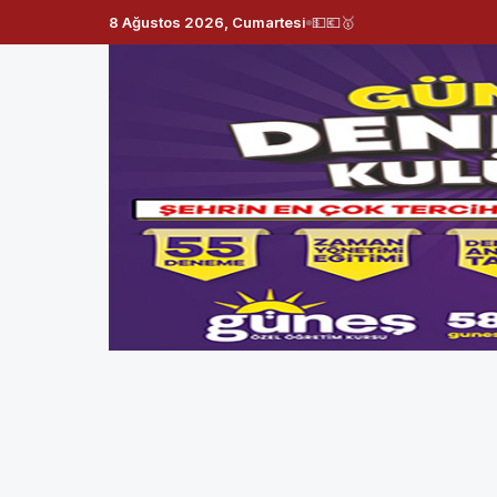
8 Ağustos 2026, Cumartesi
💵
💶
🥇