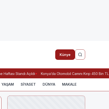
Künye
aftası Standı Açıldı
Konya’da Otomobil Camını Kırıp 450 Bin TL v
YAŞAM
SİYASET
DÜNYA
MAKALE