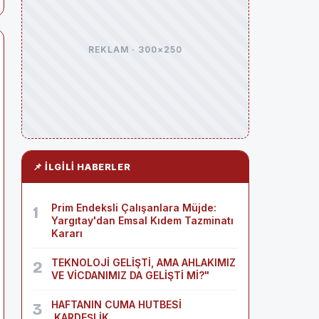
REKLAM · 300×250
📌 İLGILI HABERLER
Prim Endeksli Çalışanlara Müjde:
1
Yargıtay'dan Emsal Kıdem Tazminatı
Kararı
TEKNOLOJİ GELİŞTİ, AMA AHLAKIMIZ
2
VE VİCDANIMIZ DA GELİŞTİ Mİ?"
HAFTANIN CUMA HUTBESİ
3
,KARDEŞLİK