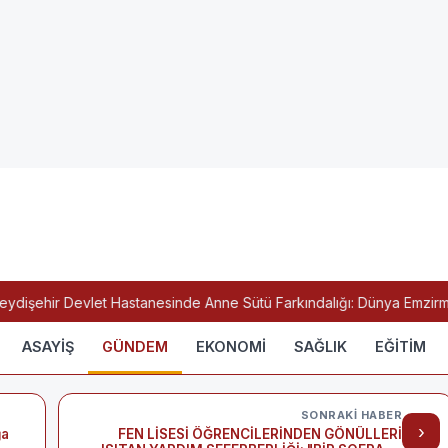
dişehir Devlet Hastanesinde Anne Sütü Farkındalığı: Dünya Emzirme H
ASAYİŞ
GÜNDEM
EKONOMİ
SAĞLIK
EĞİTİM
SONRAKI HABER
›
ğa
FEN LİSESİ ÖĞRENCİLERİNDEN GÖNÜLLERİ