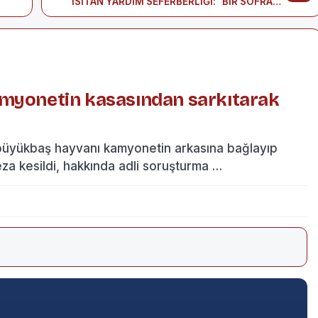
ISITAN YARDIM SEFERBERLİĞİ: "BİR SOFRADA
BİZİM DE PAYIMIZ OLSUN"
amyonetin kasasından sarkıtarak
büyükbaş hayvanı kamyonetin arkasına bağlayıp
eza kesildi, hakkında adli soruşturma …