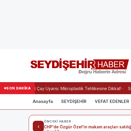
SON DAKİKA
oğlu'ndan Poşet Çay Uyarısı: Mikroplastik Tehlikesine Dikkat!
Sey
Anasayfa
SEYDİŞEHİR
VEFAT EDENLER
ÖNCEKI HABER
‹
CHP'de Özgür Özel'in makam araçları satılı