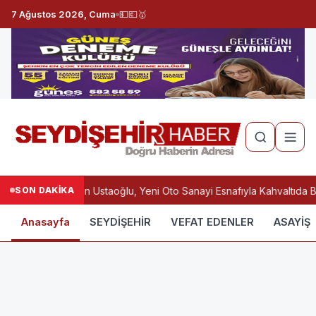
7 Ağustos 2026, Cuma
💵
💶
🥇
SON DAKİKA
Başkan Ustaoğlu, Yeni Oto Sanayi Esnafıyla Kahvaltıda B
Anasayfa
SEYDİŞEHİR
VEFAT EDENLER
ASAYİŞ