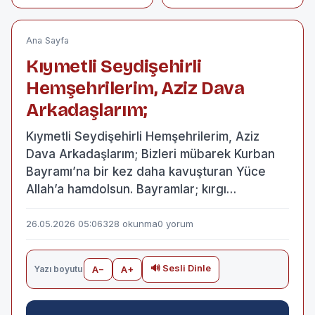
çocuk yakalandı
Namaz Vakti
Ana Sayfa
Kıymetli Seydişehirli
Hemşehrilerim, Aziz Dava
Arkadaşlarım;
Kıymetli Seydişehirli Hemşehrilerim, Aziz
Dava Arkadaşlarım; ​Bizleri mübarek Kurban
Bayramı’na bir kez daha kavuşturan Yüce
Allah’a hamdolsun. Bayramlar; kırgı…
26.05.2026 05:06
328 okunma
0 yorum
🔊 Sesli Dinle
Yazı boyutu
A−
A+