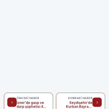
ÖNCEKI HABER
SONRAKI HABER
‹
›
İzmir'de gasp ve
Seydişehir’de
darp şüphelisi 4
Kurban Bayramı