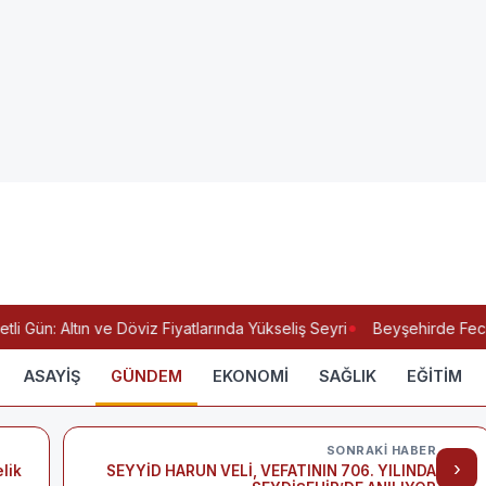
 Gün: Altın ve Döviz Fiyatlarında Yükseliş Seyri
Beyşehirde Feci Ka
ASAYİŞ
GÜNDEM
EKONOMİ
SAĞLIK
EĞİTİM
SONRAKI HABER
›
elik
SEYYİD HARUN VELİ, VEFATININ 706. YILINDA