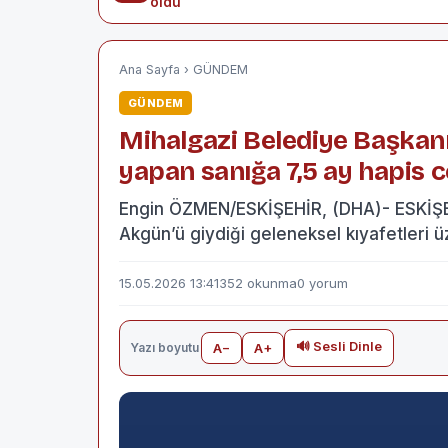
oldu
Ana Sayfa
›
GÜNDEM
GÜNDEM
Mihalgazi Belediye Başkanı
yapan sanığa 7,5 ay hapis c
Engin ÖZMEN/ESKİŞEHİR, (DHA)- ESKİŞE
Akgün’ü giydiği geleneksel kıyafetleri 
15.05.2026 13:41
352 okunma
0 yorum
🔊 Sesli Dinle
Yazı boyutu
A−
A+