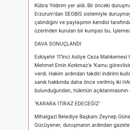
Kübra Yıldırım yer aldı. Bir önceki duruş
Erzurum’dan SEGBİS sistemiyle duruşmay
çalındığını ve paylaşımın kendisi tarafınd
üzerinden kurulan bir kumpas bu. İşlemed
DAVA SONUÇLANDI
Eskişehir 11’inci Asliye Ceza Mahkemesi 
Mehmet Emin Korkmaz’a ‘Kamu görevlisin
verdi. Hakim ardından takdiri indirimi k
sanık hakkında daha önce verilmiş iki HA
bulunduğundan, hükmün açıklanmasının ge
'KARARA İTİRAZ EDECEĞİZ'
Mihalgazi Belediye Başkanı Zeynep Güne
Gücüyener, duruşmanın ardından gazeteci