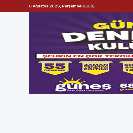
6 Ağustos 2026, Perşembe
💵
💶
🥇