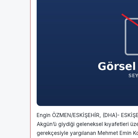
Engin ÖZMEN/ESKİŞEHİR, (DHA)- ESKİŞEH
Akgün’ü giydiği geleneksel kıyafetleri ü
gerekçesiyle yargılanan Mehmet Emin Ko