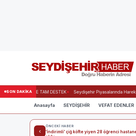
SON DAKİKA
ESİNDEN EĞİTİME TAM DESTEK
Seydişehir Piyasalarında Hareketli
Anasayfa
SEYDİŞEHİR
VEFAT EDENLER
ÖNCEKI HABER
‹
'İndirimli' çiğ köfte yiyen 28 öğrenci hastan