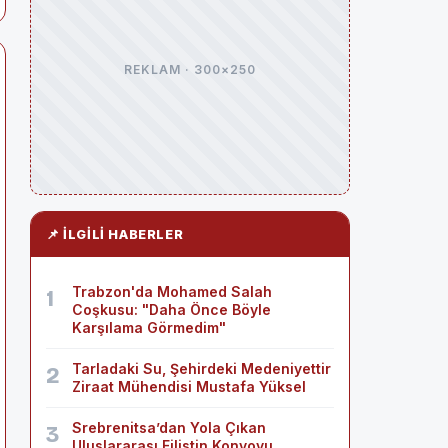
REKLAM · 300×250
📌 İLGILI HABERLER
Trabzon'da Mohamed Salah
1
Coşkusu: "Daha Önce Böyle
Karşılama Görmedim"
Tarladaki Su, Şehirdeki Medeniyettir
2
Ziraat Mühendisi Mustafa Yüksel
Srebrenitsa’dan Yola Çıkan
3
Uluslararası Filistin Konvoyu