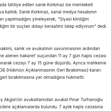
mada tahliye edilen sanık Korkmaz ise memleketi
a katıldı. Sanık Korkmaz, sanal medya hesabının
an yapılmadığını yineleyerek, "Siyasi kimliğim
iğim bir suçtan dolayı beraatimi talep ediyorum" dedi.
hakimi, sanık ve avukatının savunmasının ardından
e alenen hakaret’ suçundan 11 ay 7 gün hapis cezası
ullanarak cezayı 7 ay 15 güne düşürdü. Ayrıca mahkeme
GB (Hükmün Açıklanmasının Geri Bırakılması) kararı
ri bırakılmasına yer olmadığına hükmetti.
ş Akgün’ün avukatlarından avukat Pınar Turhanoğlu
lere açıklamalarda bulundu. 7 aylık hapis cezasına