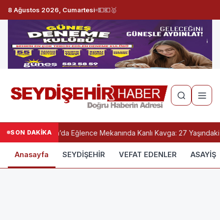
8 Ağustos 2026, Cumartesi
💵
💶
🥇
SON DAKİKA
Konya’da Eğlence Mekanında Kanlı Kavga: 27 Yaşındaki G
Anasayfa
SEYDİŞEHİR
VEFAT EDENLER
ASAYİŞ