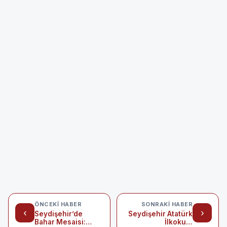
ÖNCEKI HABER
SONRAKI HABER
‹
›
Seydişehir’de
Seydişehir Atatürk
Bahar Mesaisi:
İlkokulu