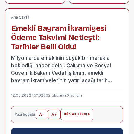
Hıdırellez Sonrası
Oryantiring
Sebze Ekimi Hız
Yarışmasına 3 Kupa
Kazandı
ile Damgasını
Vurdu
Ana Sayfa
Emekli Bayram İkramiyesi
Ödeme Takvimi Netleşti:
Tarihler Belli Oldu!
Milyonlarca emeklinin büyük bir merakla
beklediği haber geldi. Çalışma ve Sosyal
Güvenlik Bakanı Vedat Işıkhan, emekli
bayram ikramiyelerinin yatırılacağı tarih…
12.05.2026 15:16
2002 okunma
0 yorum
🔊 Sesli Dinle
Yazı boyutu
A−
A+