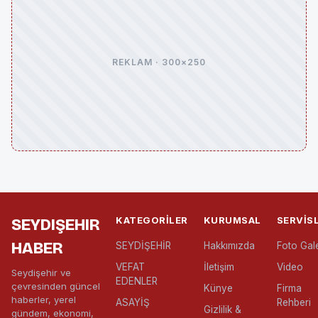
REKLAM · 300×250
KATEGORILER
KURUMSAL
SERVIS
SEYDIŞEHIR
HABER
SEYDİŞEHİR
Hakkımızda
Foto Gale
VEFAT
İletişim
Video
Seydişehir ve
EDENLER
çevresinden güncel
Künye
Firma
haberler, yerel
ASAYİŞ
Rehberi
Gizlilik &
gündem, ekonomi,