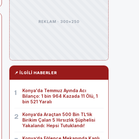
REKLAM · 300×250
📌 İLGILI HABERLER
Konya'da Temmuz Ayında Acı
1
Bilanço: 1 bin 964 Kazada 11 Ölü, 1
bin 521 Yaralı
Konya’da Araçtan 500 Bin TL’lik
2
Birikim Çalan 5 Hırsızlık Şüphelisi
Yakalandı: Hepsi Tutuklandı!
Konya’da Eğlence Mekanında Kanlı