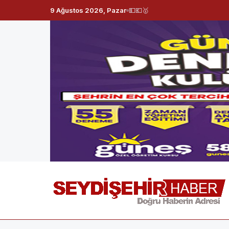
9 Ağustos 2026, Pazar
💵
💶
🥇