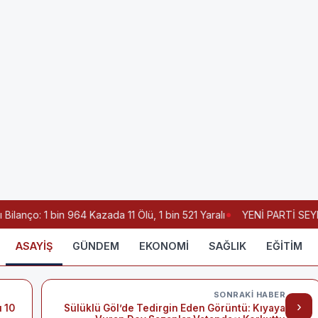
nço: 1 bin 964 Kazada 11 Ölü, 1 bin 521 Yaralı
YENİ PARTİ SEYDİ
ASAYİŞ
GÜNDEM
EKONOMİ
SAĞLIK
EĞİTİM
SONRAKI HABER
›
u 10
Sülüklü Göl’de Tedirgin Eden Görüntü: Kıyaya