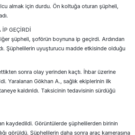
lcu almak için durdu. Ön koltuğa oturan şüpheli,
adı.
İP GEÇİRDİ
diğer şüpheli, şoförün boynuna ip geçirdi. Ardından
ırdı. Şüphelilerin uyuşturucu madde etkisinde olduğu
bettikten sonra olay yerinden kaçtı. İhbar üzerine
ldi. Yaralanan Gökhan A., sağlık ekiplerinin ilk
neye kaldırıldı. Taksicinin tedavisinin sürdüğü
an kaydedildi. Görüntülerde şüphelilerden birinin
aldığı görüldü. Şüphelilerin daha sonra araç kamerasına