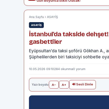
Gün Boyunca Etkili Olacak!
Ana Sayfa
›
ASAYİŞ
ASAYİŞ
İstanbul'da takside dehşet
gasbettiler
Eyüpsultan’da taksi şoförü Gökhan A., arac
Şüphelilerden biri taksiciyi sohbetle oy
10.05.2026 09:10
284 okunma
0 yorum
🔊 Sesli Dinle
Yazı boyutu
A−
A+