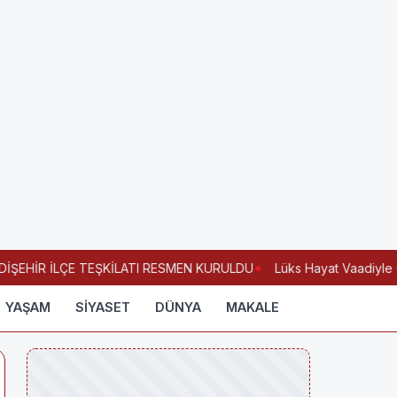
ŞEHİR İLÇE TEŞKİLATI RESMEN KURULDU
Lüks Hayat Vaadiyle Çoc
YAŞAM
SİYASET
DÜNYA
MAKALE