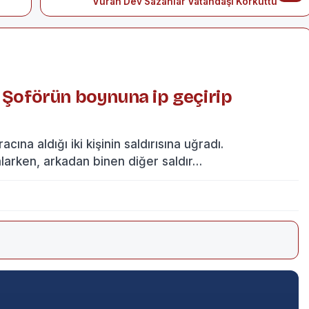
Vuran Dev Sazanlar Vatandaşı Korkuttu
! Şoförün boynuna ip geçirip
ına aldığı iki kişinin saldırısına uğradı.
alarken, arkadan binen diğer saldır…