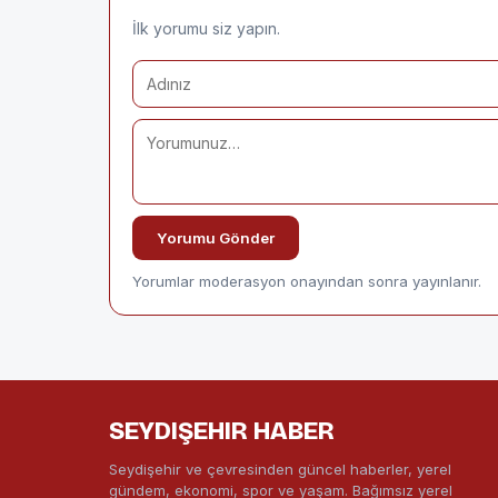
İlk yorumu siz yapın.
Yorumu Gönder
Yorumlar moderasyon onayından sonra yayınlanır.
SEYDIŞEHIR HABER
Seydişehir ve çevresinden güncel haberler, yerel
gündem, ekonomi, spor ve yaşam. Bağımsız yerel