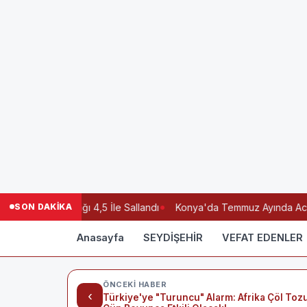
SON DAKİKA
Deprem: Nurdağı 4,5 İle Sallandı
Konya'da Temmuz Ayında Acı Bila
Anasayfa
SEYDİŞEHİR
VEFAT EDENLER
ÖNCEKI HABER
‹
Türkiye'ye "Turuncu" Alarm: Afrika Çöl Toz