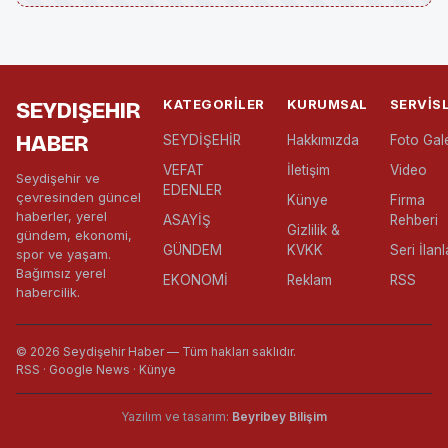
KATEGORILER
KURUMSAL
SERVIS
SEYDIŞEHIR
HABER
SEYDİŞEHİR
Hakkımızda
Foto Gale
VEFAT
İletişim
Video
Seydişehir ve
EDENLER
çevresinden güncel
Künye
Firma
haberler, yerel
ASAYİŞ
Rehberi
Gizlilik &
gündem, ekonomi,
GÜNDEM
KVKK
Seri İlanl
spor ve yaşam.
Bağımsız yerel
EKONOMİ
Reklam
RSS
habercilik.
© 2026 Seydişehir Haber — Tüm hakları saklıdır.
RSS · Google News · Künye
Yazılım ve tasarım:
Beyribey Bilişim