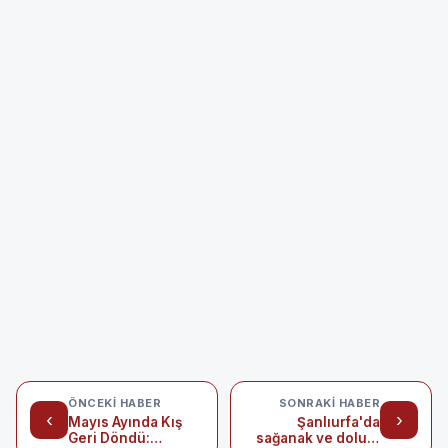
ÖNCEKI HABER
SONRAKI HABER
‹
›
Mayıs Ayında Kış
Şanlıurfa'da
Geri Döndü:
sağanak ve dolu: 1