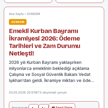
Alacabel’de Kar
ölü, 28 yaralı
Sürprizi!
Ana Sayfa
›
GÜNDEM
GÜNDEM
Emekli Kurban Bayramı
İkramiyesi 2026: Ödeme
Tarihleri ve Zam Durumu
Netleşti!
2026 yılı Kurban Bayramı yaklaşırken
milyonlarca emeklinin beklediği açıklama
Çalışma ve Sosyal Güvenlik Bakanı Vedat
Işıkhan’dan geldi. İkramiye miktarı ve öde…
03.05.2026 20:51
1873 okunma
0 yorum
🔊 Sesli Dinle
Yazı boyutu
A−
A+