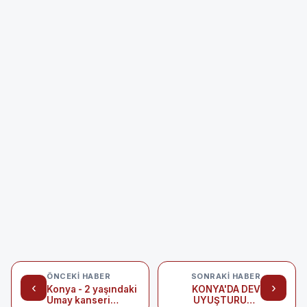
ÖNCEKI HABER
SONRAKI HABER
‹
›
Konya - 2 yaşındaki
KONYA'DA DEV
Umay kanseri
UYUŞTURUCU