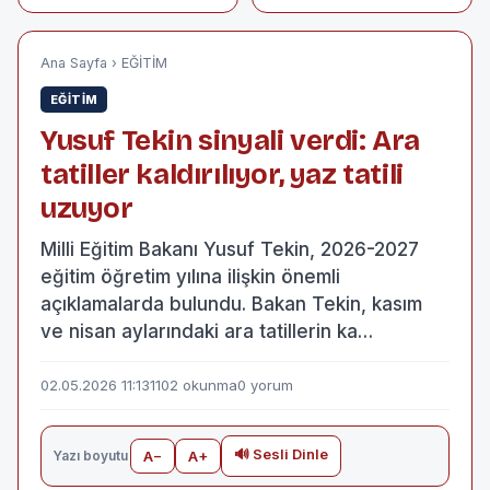
yendi, ilçe halkı
OPERASYONU: 55
stadyumda kutladı
GÖZALTI
Ana Sayfa
›
EĞİTİM
EĞİTİM
Yusuf Tekin sinyali verdi: Ara
tatiller kaldırılıyor, yaz tatili
uzuyor
Milli Eğitim Bakanı Yusuf Tekin, 2026-2027
eğitim öğretim yılına ilişkin önemli
açıklamalarda bulundu. Bakan Tekin, kasım
ve nisan aylarındaki ara tatillerin ka…
02.05.2026 11:13
1102 okunma
0 yorum
🔊 Sesli Dinle
Yazı boyutu
A−
A+