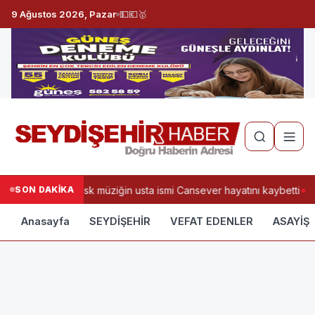
9 Ağustos 2026, Pazar
💵
💶
🥇
SON DAKİKA
Arabesk müziğin usta ismi Cansever hayatını kaybetti
Anasayfa
SEYDİŞEHİR
VEFAT EDENLER
ASAYİŞ